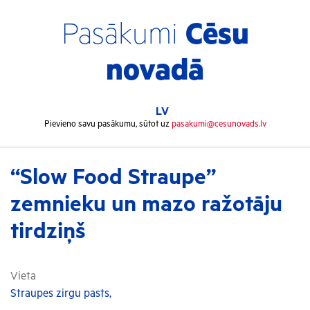
Pasākumi
Cēsu
novadā
LV
Pievieno savu pasākumu, sūtot uz
pasakumi@cesunovads.lv
“Slow Food Straupe”
zemnieku un mazo ražotāju
tirdziņš
Vieta
Straupes zirgu pasts,