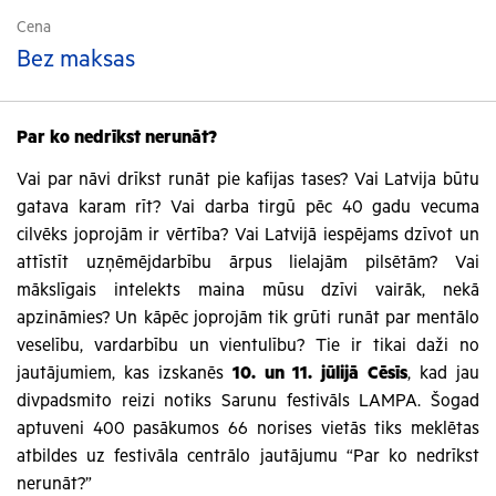
Cena
Bez maksas
Par ko nedrīkst nerunāt?
Vai par nāvi drīkst runāt pie kafijas tases? Vai Latvija būtu
gatava karam rīt? Vai darba tirgū pēc 40 gadu vecuma
cilvēks joprojām ir vērtība? Vai Latvijā iespējams dzīvot un
attīstīt uzņēmējdarbību ārpus lielajām pilsētām? Vai
mākslīgais intelekts maina mūsu dzīvi vairāk, nekā
apzināmies? Un kāpēc joprojām tik grūti runāt par mentālo
veselību, vardarbību un vientulību? Tie ir tikai daži no
jautājumiem, kas izskanēs
10. un 11. jūlijā Cēsīs
, kad jau
divpadsmito reizi notiks Sarunu festivāls LAMPA. Šogad
aptuveni 400 pasākumos 66 norises vietās tiks meklētas
atbildes uz festivāla centrālo jautājumu “Par ko nedrīkst
nerunāt?”