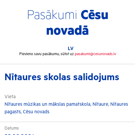
Pasākumi
Cēsu
novadā
LV
Pievieno savu pasākumu, sūtot uz
pasakumi@cesunovads.lv
Nītaures skolas salidojums
Vieta
Nītaures mūzikas un mākslas pamatskola, Nītaure, Nītaures
pagasts, Cēsu novads
Datums