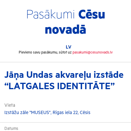
Pasākumi
Cēsu
novadā
LV
Pievieno savu pasākumu, sūtot uz
pasakumi@cesunovads.lv
Jāņa Undas akvareļu izstāde
“LATGALES IDENTITĀTE”
Vieta
Izstāžu zāle "MUSEUS", Rīgas iela 22, Cēsis
Datums