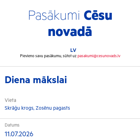
Pasākumi
Cēsu
novadā
LV
Pievieno savu pasākumu, sūtot uz
pasakumi@cesunovads.lv
Diena mākslai
Vieta
Skrāģu krogs, Zosēnu pagasts
Datums
11.07.2026