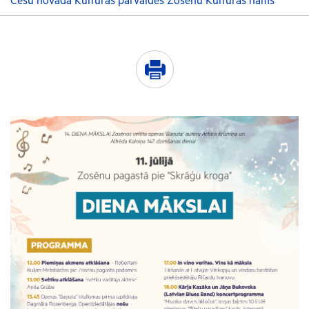
Cēsu novada Kultūras pārvaldes Zosēnu Kultūras nams