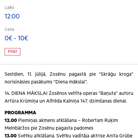
Laiks
12:00
Cena
0€ - 10€
Pirkt
Sestdien, 11. jūlijā, Zosēnu pagastā pie “Skrāģu kroga”
norisināsies pasākums “Diena mākslai”.
14. DIENA MĀKSLAI Zosēnos veltīta operas “Baņuta” autoru
Artūra Krūmiņa un Alfrēda Kalniņa 147. dzimšanas dienai.
PROGRAMMA
12.00
Piemiņas akmens atklāšana – Robertam Ruķim
Melnbāržos pie Zosēnu pagasta padomes
13.00
Svētku atklāšana. Svētku vadītāja aktrise Anita Grūbe