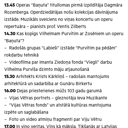
13.45
Operas “Baņuta” titullomas pirmā izpildītāja Dagmāra
Rozenberga. Operdziedātājas nošu kolekcijas dāvinājuma
izstāde. Muzikāls sveiciens no viņas koncertu un operu
repertuāra – pianists prof. Ventis Zilberts
14.30
Kas kopīgs Vilhelmam Purvītim ar Zosēniem un operu
“Baņuta”?
– Radošās grupas “Labieši” izstāde “Purvītim pa pēdām”
rokdarbu tehnikā
– Videofilma par Imanta Ziedoņa fonda “Viegli” darbu
Vilhelma Purvīša dzimto māju atjaunošanā
15.30
Arhitekts Krists Kārkliņš – radošais mantojums
arhitektūrā un sadarbība ar Gunāru Birkertu
16.00
Dejas priesterienes mūžs 103 gadu garumā
– Vijas Vētras portrets – gleznotāja Ieva Muzikante
– “Vijas Vētras fonds” un atstātā kultūras mantojuma
izpēte un saglabāšana
– Foto un video atmiņu fragmenti par Viju Vētru
17.00
In vino veritas. Vīns kā māksla. Tikšanās ar Latvijas