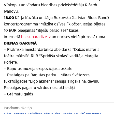
Vīnkopju un vīndaru biedrības priekšsēdētāju Ričardu
Ivanovu.
18.00
Kārļa Kazāka un Jāņa Bukovska (Latvian Blues Band)
koncertprogramma “Mūzika dzīves līkločos”. Ieejas biļetes
10 EUR pieejamas “Biļešu paradīzes” kasēs,
internetā
bilesuparadize.lv
un norises vietā pirms sākuma
DIENAS GARUMĀ
– Praktiskā meistardarbnīca ābeļdārzā “Dabas materiāli
teātra mākslā”. RLB “Sprīdīša skolas” vadītāja Margita
Poriete.
– Baņutas muzeja ekspozīcijas apskate
– Pastaigas pa Baņutas parku – Māras Svētezers,
tūkstošgades “Līgo akmens” senajā Tirgskalnā, deviņu
Piebalgas pagastu vārdos nosauktie dīķi
– Grāmatu galds
Pasākuma rīkotājs