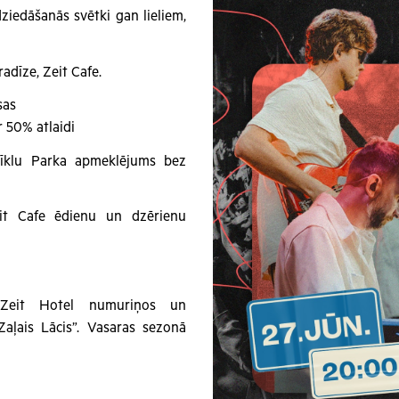
dziedāšanās svētki gan lieliem,
radīze, Zeit Cafe.
sas
 50% atlaidi
īklu Parka apmeklējums bez
it Cafe ēdienu un dzērienu
 Zeit Hotel numuriņos un
aļais Lācis”. Vasaras sezonā