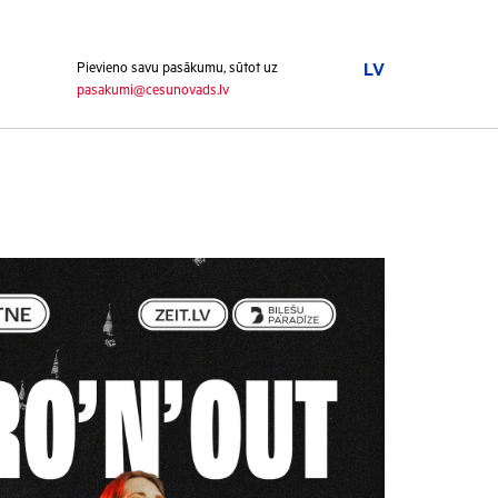
Pievieno savu pasākumu, sūtot uz
LV
pasakumi@cesunovads.lv