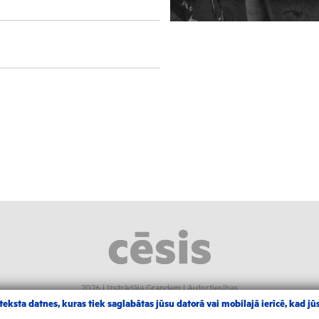
2026 |
Izstrādāja Grandem
|
Autortiesības
eksta datnes, kuras tiek saglabātas jūsu datorā vai mobilajā ierīcē, kad jūs