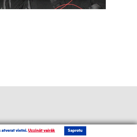
 atverat vietni.
Uzzināt vairāk
Saprotu