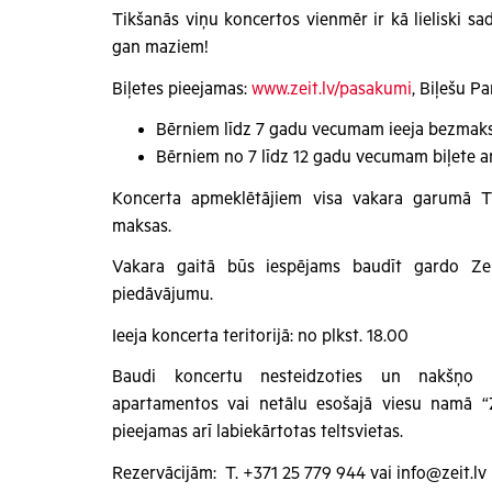
Tikšanās viņu koncertos vienmēr ir kā lieliski sa
gan maziem!
Biļetes pieejamas:
www.zeit.lv/pasakumi
, Biļešu Pa
Bērniem līdz 7 gadu vecumam ieeja bezmak
Bērniem no 7 līdz 12 gadu vecumam biļete ar
Koncerta apmeklētājiem visa vakara garumā T
maksas.
Vakara gaitā būs iespējams baudīt gardo Ze
piedāvājumu.
Ieeja koncerta teritorijā: no plkst. 18.00
Baudi koncertu nesteidzoties un nakšņo
apartamentos vai netālu esošajā viesu namā “Z
pieejamas arī labiekārtotas teltsvietas.
Rezervācijām: T. +371 25 779 944 vai info@zeit.lv