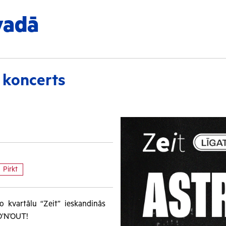
vadā
koncerts
Pirkt
šo kvartālu “Zeit” ieskandinās
O’N’OUT!