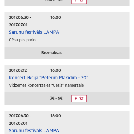
Pirkt
Radošās darbnīcas
Lekcijas
2017.06.30 -
16:00
2017.07.01
Interešu pasākumi
Sarunu festivāls LAMPA
Cēsu pils parks
Ģimenēm ar bērniem
Senioriem
Bezmaksas
Veselība
2017.07.12
16:00
Koncertlekcija “Pēterim Plakidim - 70”
Vidzemes koncertzāles “Cēsis” Kamerzāle
3€ - 6€
Pirkt
2017.06.30 -
16:00
2017.07.01
Sarunu festivāls LAMPA