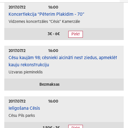
Izrādes
2017.07.12
16:00
Koncertlekcija “Pēterim Plakidim - 70”
Festivāli un svētki
Vidzemes koncertzāles “Cēsis” Kamerzāle
Kino
Literatūra
3€ - 6€
Pirkt
Citi pasākumi
2017.07.12
16:00
Sports
Cēsu kaujām 98; cēsnieki aicināti nest ziedus, apmeklēt
kauju rekonstrukciju
Florbols
Uzvaras piemineklis
Slēpošana
Tautas sports
Bezmaksas
Profesionālais sports
2017.07.12
16:00
Izglītība
Ielīgošana Cēsīs
Cēsu Pils parks
Konferences
Kursi un semināri
1.50€ - 3€