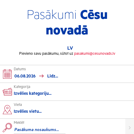
Pasākumi
Cēsu
novadā
LV
Pievieno savu pasākumu, sūtot uz
pasakumi@cesunovads.lv
Datums
Kategorija
Izvēlies kategoriju...
Vieta
Kultūra
Izvēlies vietu...
Meklēt
Izstādes
Koncerti