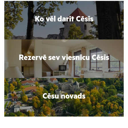
Ko vēl darīt Cēsīs
Rezervē sev viesnīcu Cēsīs
Cēsu novads