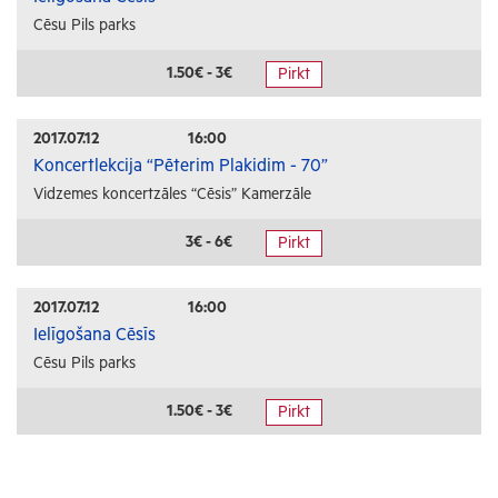
Cēsu Pils parks
1.50€ - 3€
Pirkt
2017.07.12
16:00
Koncertlekcija “Pēterim Plakidim - 70”
Vidzemes koncertzāles “Cēsis” Kamerzāle
3€ - 6€
Pirkt
2017.07.12
16:00
Ielīgošana Cēsīs
Cēsu Pils parks
1.50€ - 3€
Pirkt