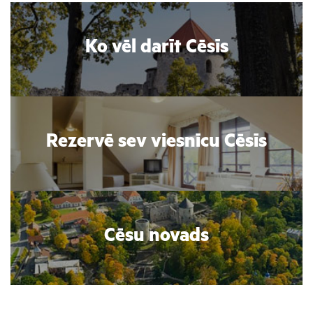
Ko vēl darīt Cēsīs
Rezervē sev viesnīcu Cēsīs
Cēsu novads