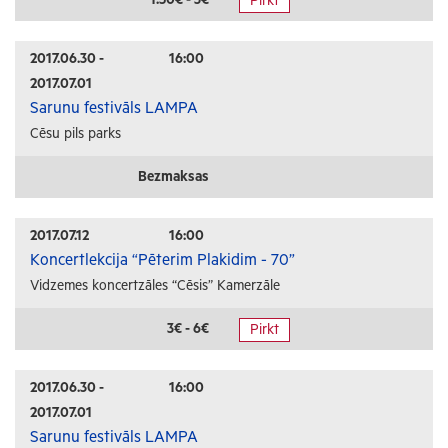
Pirkt
Radošās darbnīcas
Lekcijas
2017.06.30 -
16:00
2017.07.01
Interešu pasākumi
Sarunu festivāls LAMPA
Cēsu pils parks
Ģimenēm ar bērniem
Senioriem
Bezmaksas
Veselība
2017.07.12
16:00
Koncertlekcija “Pēterim Plakidim - 70”
Vidzemes koncertzāles “Cēsis” Kamerzāle
3€ - 6€
Pirkt
2017.06.30 -
16:00
2017.07.01
Sarunu festivāls LAMPA