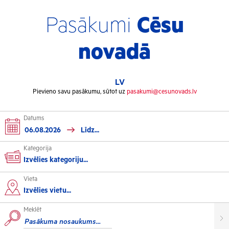
Pasākumi
Cēsu
novadā
LV
Pievieno savu pasākumu, sūtot uz
pasakumi@cesunovads.lv
Datums
Kategorija
Izvēlies kategoriju...
Vieta
Kultūra
Izvēlies vietu...
Meklēt
Izstādes
Koncerti