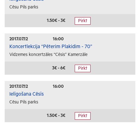
Cēsu Pils parks
1.50€ - 3€
Pirkt
2017.07.12
16:00
Koncertlekcija “Pēterim Plakidim - 70”
Vidzemes koncertzāles “Cēsis” Kamerzāle
3€ - 6€
Pirkt
2017.07.12
16:00
Ielīgošana Cēsīs
Cēsu Pils parks
1.50€ - 3€
Pirkt