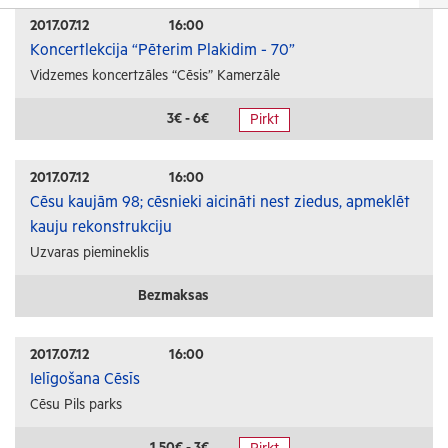
Izrādes
2017.07.12
16:00
Koncertlekcija “Pēterim Plakidim - 70”
Festivāli un svētki
Vidzemes koncertzāles “Cēsis” Kamerzāle
Kino
Literatūra
3€ - 6€
Pirkt
Citi pasākumi
2017.07.12
16:00
Sports
Cēsu kaujām 98; cēsnieki aicināti nest ziedus, apmeklēt
kauju rekonstrukciju
Florbols
Uzvaras piemineklis
Slēpošana
Tautas sports
Bezmaksas
Profesionālais sports
2017.07.12
16:00
Izglītība
Ielīgošana Cēsīs
Cēsu Pils parks
Konferences
Kursi un semināri
1.50€ - 3€