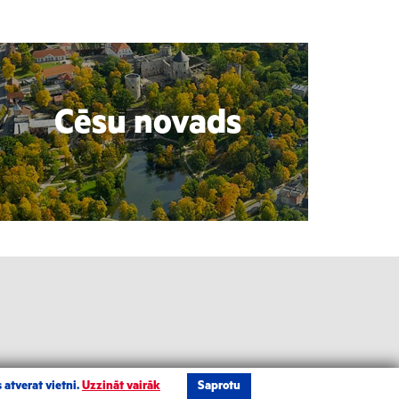
Cēsu novads
 atverat vietni.
Uzzināt vairāk
Saprotu