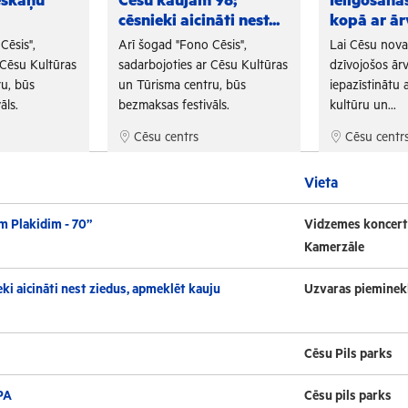
eskaņu
Cēsu kaujām 98;
Ielīgošan
cēsnieki aicināti nest...
kopā ar ār
Cēsis",
Arī šogad "Fono Cēsis",
Lai Cēsu nov
 Cēsu Kultūras
sadarbojoties ar Cēsu Kultūras
dzīvojošos ārv
u, būs
un Tūrisma centru, būs
iepazīstinātu a
āls.
bezmaksas festivāls.
kultūru un...
Cēsu centrs
Cēsu centr
Vieta
m Plakidim - 70”
Vidzemes koncert
Kamerzāle
ki aicināti nest ziedus, apmeklēt kauju
Uzvaras pieminek
Cēsu Pils parks
PA
Cēsu pils parks