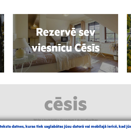
Rezervē sev
viesnīcu Cēsīs
2026 |
Izstrādāja Grandem
|
Autortiesības
eksta datnes, kuras tiek saglabātas jūsu datorā vai mobilajā ierīcē, kad jūs