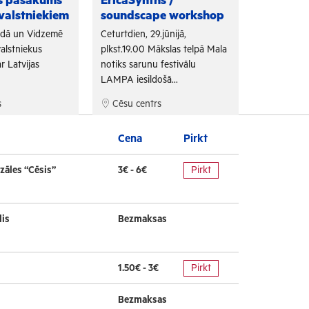
as pasākums
EricaSynths /
Fono Cēs
valstniekiem
soundscape workshop
Arī šogad "
adā un Vidzemē
Ceturtdien, 29.jūnijā,
sadarbojoti
alstniekus
plkst.19.00 Mākslas telpā Mala
un Tūrisma 
r Latvijas
notiks sarunu festivālu
bezmaksas f
LAMPA iesildošā...
s
Cēsu centrs
Cēsu cen
Cena
Pirkt
zāles “Cēsis”
3€ - 6€
Pirkt
lis
Bezmaksas
1.50€ - 3€
Pirkt
Bezmaksas