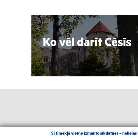
Ko vēl darīt Cēsīs
Šī tīmekļa vietne izmanto sīkdatnes – nelielas t