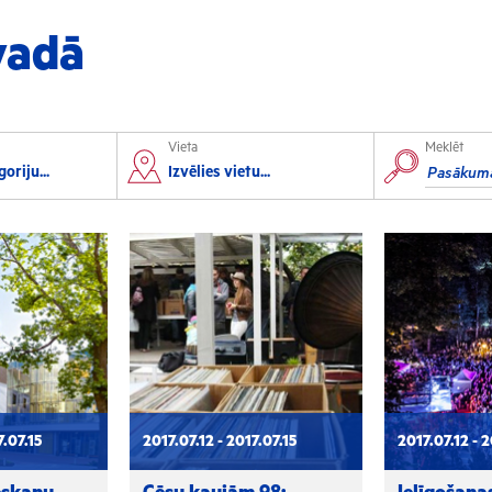
vadā
Vieta
Meklēt
orts
Izglītība
oriju...
Izvēlies vietu...
lorbols
Konferences
lēpošana
Kursi un semināri
autas sports
Radošās darbnīcas
rofesionālais sports
Lekcijas
7.07.15
2017.07.12 - 2017.07.15
2017.07.12 - 2