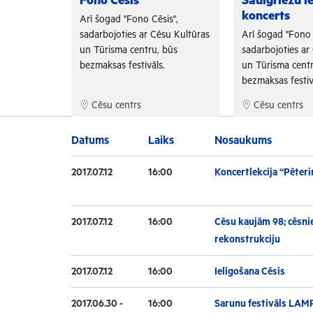
Fono Cēsis
Saulgriežu i
koncerts
is",
Arī šogad "Fono Cēsis",
su Kultūras
sadarbojoties ar Cēsu Kultūras
Arī šogad "Fono 
 būs
un Tūrisma centru, būs
sadarbojoties ar
.
bezmaksas festivāls.
un Tūrisma centr
bezmaksas festiv
Cēsu centrs
Cēsu centrs
Datums
Laiks
Nosaukums
2017.07.12
16:00
Koncertlekcija “Pēteri
2017.07.12
16:00
Cēsu kaujām 98; cēsnie
rekonstrukciju
2017.07.12
16:00
Ielīgošana Cēsīs
2017.06.30 -
16:00
Sarunu festivāls LAM