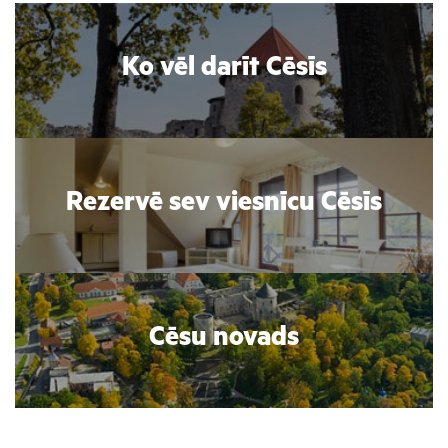
Ko vēl darīt Cēsīs
Rezervē sev viesnīcu Cēsīs
Cēsu novads