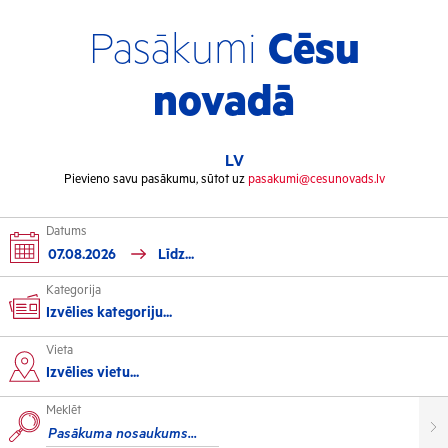
Pasākumi
Cēsu
novadā
LV
Pievieno savu pasākumu, sūtot uz
pasakumi@cesunovads.lv
Datums
Kategorija
Izvēlies kategoriju...
Vieta
Kultūra
Izvēlies vietu...
Meklēt
Izstādes
Koncerti