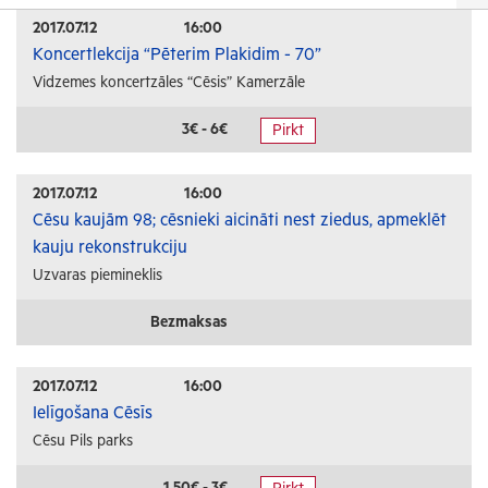
Izrādes
2017.07.12
16:00
Koncertlekcija “Pēterim Plakidim - 70”
Festivāli un svētki
Vidzemes koncertzāles “Cēsis” Kamerzāle
Kino
Literatūra
3€ - 6€
Pirkt
Citi pasākumi
2017.07.12
16:00
Sports
Cēsu kaujām 98; cēsnieki aicināti nest ziedus, apmeklēt
kauju rekonstrukciju
Florbols
Uzvaras piemineklis
Slēpošana
Tautas sports
Bezmaksas
Profesionālais sports
2017.07.12
16:00
Izglītība
Ielīgošana Cēsīs
Cēsu Pils parks
Konferences
Kursi un semināri
1.50€ - 3€