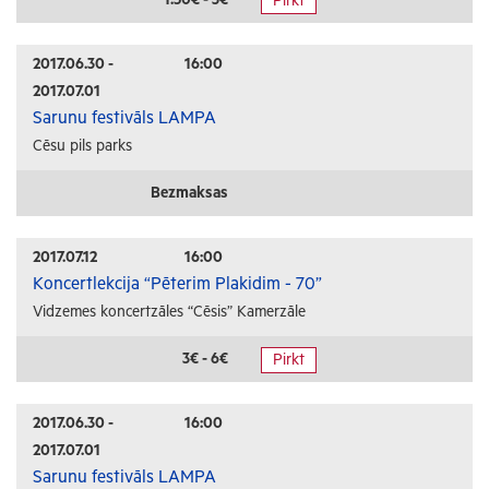
Pirkt
Radošās darbnīcas
Lekcijas
2017.06.30 -
16:00
2017.07.01
Interešu pasākumi
Sarunu festivāls LAMPA
Cēsu pils parks
Ģimenēm ar bērniem
Senioriem
Bezmaksas
Veselība
2017.07.12
16:00
Koncertlekcija “Pēterim Plakidim - 70”
Vidzemes koncertzāles “Cēsis” Kamerzāle
3€ - 6€
Pirkt
2017.06.30 -
16:00
2017.07.01
Sarunu festivāls LAMPA