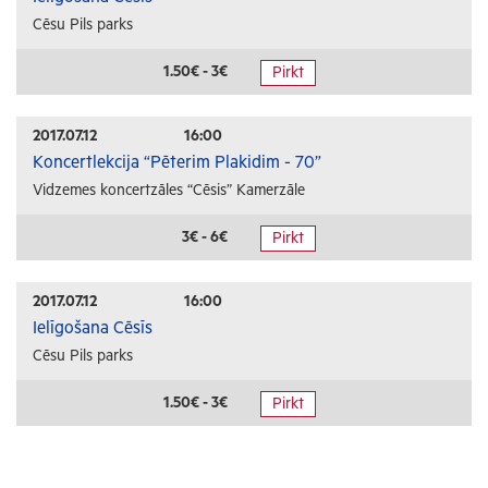
Cēsu Pils parks
1.50€ - 3€
Pirkt
2017.07.12
16:00
Koncertlekcija “Pēterim Plakidim - 70”
Vidzemes koncertzāles “Cēsis” Kamerzāle
3€ - 6€
Pirkt
2017.07.12
16:00
Ielīgošana Cēsīs
Cēsu Pils parks
1.50€ - 3€
Pirkt