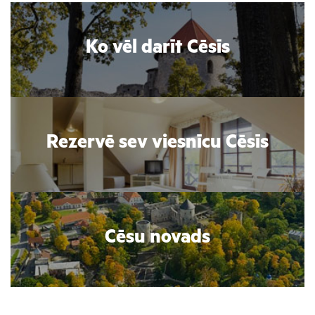
Ko vēl darīt Cēsīs
Rezervē sev viesnīcu Cēsīs
Cēsu novads