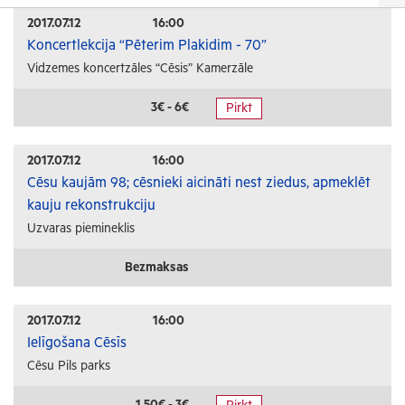
Izrādes
2017.07.12
16:00
Koncertlekcija “Pēterim Plakidim - 70”
Festivāli un svētki
Vidzemes koncertzāles “Cēsis” Kamerzāle
Kino
Literatūra
3€ - 6€
Pirkt
Citi pasākumi
2017.07.12
16:00
Sports
Cēsu kaujām 98; cēsnieki aicināti nest ziedus, apmeklēt
kauju rekonstrukciju
Florbols
Uzvaras piemineklis
Slēpošana
Tautas sports
Bezmaksas
Profesionālais sports
2017.07.12
16:00
Izglītība
Ielīgošana Cēsīs
Cēsu Pils parks
Konferences
Kursi un semināri
1.50€ - 3€