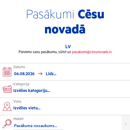
Pasākumi
Cēsu
novadā
LV
Pievieno savu pasākumu, sūtot uz
pasakumi@cesunovads.lv
Datums
Kategorija
Izvēlies kategoriju...
Vieta
Kultūra
Izvēlies vietu...
Meklēt
Izstādes
Koncerti