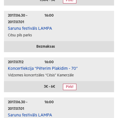
Pirkt
Radošās darbnīcas
Lekcijas
2017.06.30 -
16:00
2017.07.01
Interešu pasākumi
Sarunu festivāls LAMPA
Cēsu pils parks
Ģimenēm ar bērniem
Senioriem
Bezmaksas
Veselība
2017.07.12
16:00
Koncertlekcija “Pēterim Plakidim - 70”
Vidzemes koncertzāles “Cēsis” Kamerzāle
3€ - 6€
Pirkt
2017.06.30 -
16:00
2017.07.01
Sarunu festivāls LAMPA