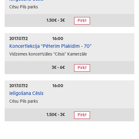
Cēsu Pils parks
1.50€ - 3€
Pirkt
2017.07.12
16:00
Koncertlekcija “Pēterim Plakidim - 70”
Vidzemes koncertzāles “Cēsis” Kamerzāle
3€ - 6€
Pirkt
2017.07.12
16:00
Ielīgošana Cēsīs
Cēsu Pils parks
1.50€ - 3€
Pirkt