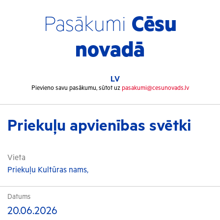
Pasākumi
Cēsu
novadā
LV
Pievieno savu pasākumu, sūtot uz
pasakumi@cesunovads.lv
Priekuļu apvienības svētki
Vieta
Priekuļu Kultūras nams,
Datums
20.06.2026