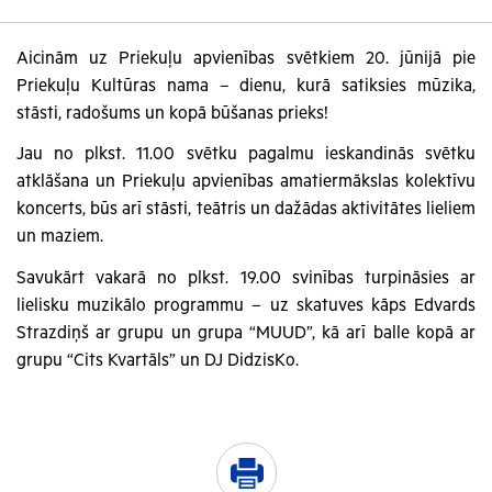
Aicinām uz Priekuļu apvienības svētkiem 20. jūnijā pie
Priekuļu Kultūras nama – dienu, kurā satiksies mūzika,
stāsti, radošums un kopā būšanas prieks!
Jau no plkst. 11.00 svētku pagalmu ieskandinās svētku
atklāšana un Priekuļu apvienības amatiermākslas kolektīvu
koncerts, būs arī stāsti, teātris un dažādas aktivitātes lieliem
un maziem.
Savukārt vakarā no plkst. 19.00 svinības turpināsies ar
lielisku muzikālo programmu – uz skatuves kāps Edvards
Strazdiņš ar grupu un grupa “MUUD”, kā arī balle kopā ar
grupu “Cits Kvartāls” un DJ DidzisKo.