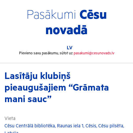
Pasākumi
Cēsu
novadā
LV
Pievieno savu pasākumu, sūtot uz
pasakumi@cesunovads.lv
Lasītāju klubiņš
pieaugušajiem “Grāmata
mani sauc”
Vieta
Cēsu Centrālā bibliotēka, Raunas iela 1, Cēsis, Cēsu pilsēta,