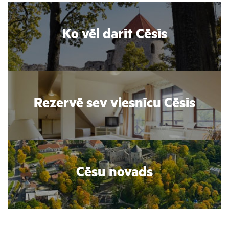
Ko vēl darīt Cēsīs
Rezervē sev viesnīcu Cēsīs
Cēsu novads