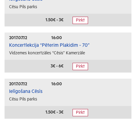
Cēsu Pils parks
1.50€ - 3€
Pirkt
2017.07.12
16:00
Koncertlekcija “Pēterim Plakidim - 70”
Vidzemes koncertzāles “Cēsis” Kamerzāle
3€ - 6€
Pirkt
2017.07.12
16:00
Ielīgošana Cēsīs
Cēsu Pils parks
1.50€ - 3€
Pirkt