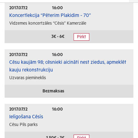
Izrādes
2017.07.12
16:00
Koncertlekcija “Pēterim Plakidim - 70”
Festivāli un svētki
Vidzemes koncertzāles “Cēsis” Kamerzāle
Kino
Literatūra
3€ - 6€
Pirkt
Citi pasākumi
2017.07.12
16:00
Sports
Cēsu kaujām 98; cēsnieki aicināti nest ziedus, apmeklēt
kauju rekonstrukciju
Florbols
Uzvaras piemineklis
Slēpošana
Tautas sports
Bezmaksas
Profesionālais sports
2017.07.12
16:00
Izglītība
Ielīgošana Cēsīs
Cēsu Pils parks
Konferences
Kursi un semināri
1.50€ - 3€