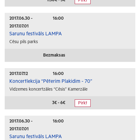
Pirkt
Radošās darbnīcas
Lekcijas
2017.06.30 -
16:00
2017.07.01
Interešu pasākumi
Sarunu festivāls LAMPA
Cēsu pils parks
Ģimenēm ar bērniem
Senioriem
Bezmaksas
Veselība
2017.07.12
16:00
Koncertlekcija “Pēterim Plakidim - 70”
Vidzemes koncertzāles “Cēsis” Kamerzāle
3€ - 6€
Pirkt
2017.06.30 -
16:00
2017.07.01
Sarunu festivāls LAMPA