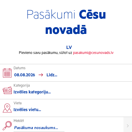
Pasākumi
Cēsu
novadā
LV
Pievieno savu pasākumu, sūtot uz
pasakumi@cesunovads.lv
Datums
Kategorija
Izvēlies kategoriju...
Vieta
Kultūra
Izvēlies vietu...
Meklēt
Izstādes
Koncerti