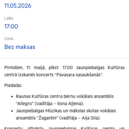
11.05.2026
Laiks
17:00
Cena
Bez maksas
Pirmdien, 11. maijā, plkst. 17.00 Jaunpiebalgas Kultūras
centrā izskanēs koncerts “Pavasara sasaukšanās”.
Piedalās:
Raunas Kultūras centra bērnu vokālais ansamblis
“Allegro” (vadītāja – Ilona Aļļena);
Jaunpiebalgas Mūzikas un mākslas skolas vokālais
ansamblis “Žagarēni” (vadītāja – Aija Sila).
Koncertu atbalsta Jaunpiebalgas Kultūras centrs un