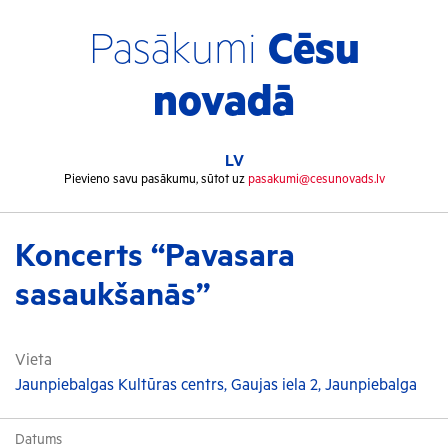
Pasākumi
Cēsu
novadā
LV
Pievieno savu pasākumu, sūtot uz
pasakumi@cesunovads.lv
Koncerts “Pavasara
sasaukšanās”
Vieta
Jaunpiebalgas Kultūras centrs, Gaujas iela 2, Jaunpiebalga
Datums