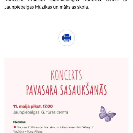
Jaunpiebalgas Mūzikas un mākslas skola.