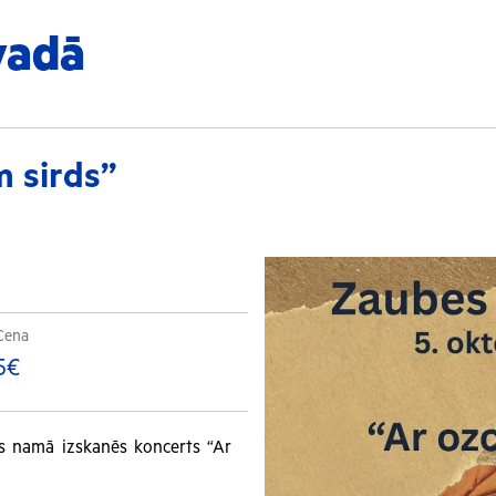
vadā
m sirds”
Cena
5€
as namā izskanēs koncerts “Ar