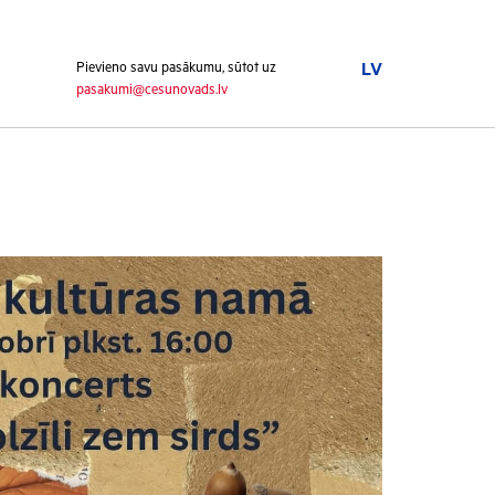
Pievieno savu pasākumu, sūtot uz
LV
pasakumi@cesunovads.lv