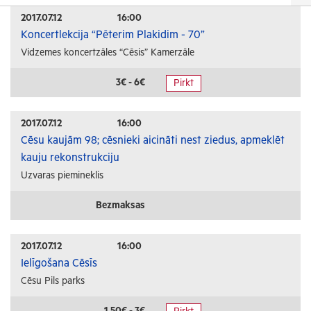
Izrādes
2017.07.12
16:00
Koncertlekcija “Pēterim Plakidim - 70”
Festivāli un svētki
Vidzemes koncertzāles “Cēsis” Kamerzāle
Kino
Literatūra
3€ - 6€
Pirkt
Citi pasākumi
2017.07.12
16:00
Sports
Cēsu kaujām 98; cēsnieki aicināti nest ziedus, apmeklēt
kauju rekonstrukciju
Florbols
Uzvaras piemineklis
Slēpošana
Tautas sports
Bezmaksas
Profesionālais sports
2017.07.12
16:00
Izglītība
Ielīgošana Cēsīs
Cēsu Pils parks
Konferences
Kursi un semināri
1.50€ - 3€