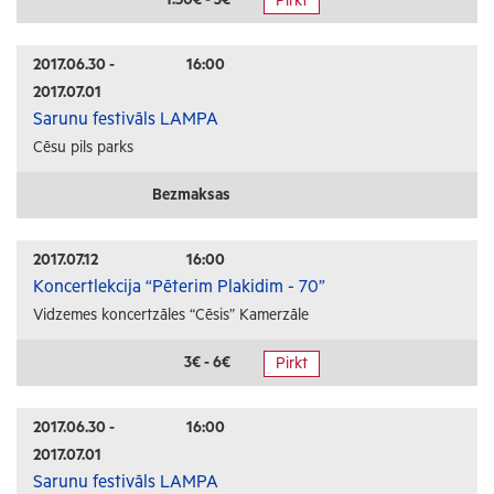
Pirkt
Radošās darbnīcas
Lekcijas
2017.06.30 -
16:00
2017.07.01
Interešu pasākumi
Sarunu festivāls LAMPA
Cēsu pils parks
Ģimenēm ar bērniem
Senioriem
Bezmaksas
Veselība
2017.07.12
16:00
Koncertlekcija “Pēterim Plakidim - 70”
Vidzemes koncertzāles “Cēsis” Kamerzāle
3€ - 6€
Pirkt
2017.06.30 -
16:00
2017.07.01
Sarunu festivāls LAMPA