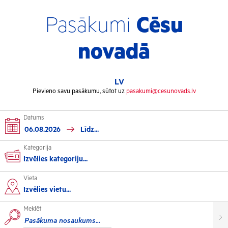
Pasākumi
Cēsu
novadā
LV
Pievieno savu pasākumu, sūtot uz
pasakumi@cesunovads.lv
Datums
Kategorija
Izvēlies kategoriju...
Vieta
Kultūra
Izvēlies vietu...
Meklēt
Izstādes
Koncerti