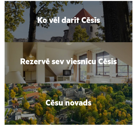
Ko vēl darīt Cēsīs
Rezervē sev viesnīcu Cēsīs
Cēsu novads