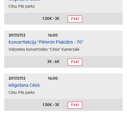
Cēsu Pils parks
1.50€ - 3€
Pirkt
2017.07.12
16:00
Koncertlekcija “Pēterim Plakidim - 70”
Vidzemes koncertzāles “Cēsis” Kamerzāle
3€ - 6€
Pirkt
2017.07.12
16:00
Ielīgošana Cēsīs
Cēsu Pils parks
1.50€ - 3€
Pirkt