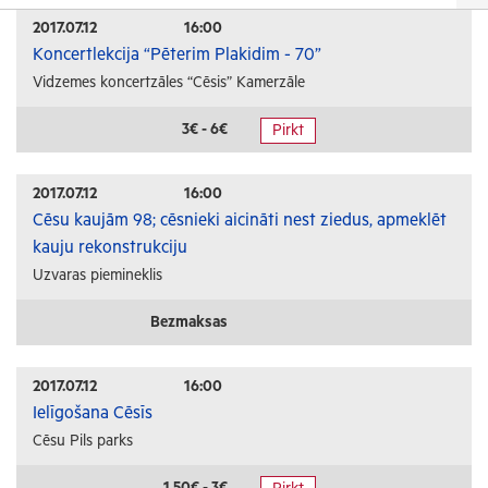
Izrādes
2017.07.12
16:00
Koncertlekcija “Pēterim Plakidim - 70”
Festivāli un svētki
Vidzemes koncertzāles “Cēsis” Kamerzāle
Kino
Literatūra
3€ - 6€
Pirkt
Citi pasākumi
2017.07.12
16:00
Sports
Cēsu kaujām 98; cēsnieki aicināti nest ziedus, apmeklēt
kauju rekonstrukciju
Florbols
Uzvaras piemineklis
Slēpošana
Tautas sports
Bezmaksas
Profesionālais sports
2017.07.12
16:00
Izglītība
Ielīgošana Cēsīs
Cēsu Pils parks
Konferences
Kursi un semināri
1.50€ - 3€