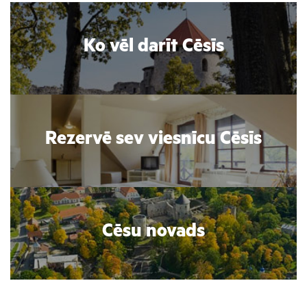
Ko vēl darīt Cēsīs
Rezervē sev viesnīcu Cēsīs
Cēsu novads