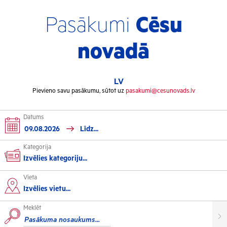
Pasākumi
Cēsu
novadā
LV
Pievieno savu pasākumu, sūtot uz
pasakumi@cesunovads.lv
Datums
Kategorija
Izvēlies kategoriju...
Vieta
Kultūra
Izvēlies vietu...
Meklēt
Izstādes
Koncerti