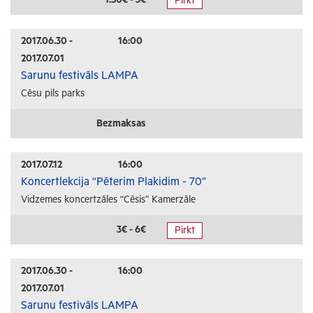
Pirkt
Radošās darbnīcas
Lekcijas
2017.06.30 -
16:00
2017.07.01
Interešu pasākumi
Sarunu festivāls LAMPA
Cēsu pils parks
Ģimenēm ar bērniem
Senioriem
Bezmaksas
Veselība
2017.07.12
16:00
Koncertlekcija “Pēterim Plakidim - 70”
Vidzemes koncertzāles “Cēsis” Kamerzāle
3€ - 6€
Pirkt
2017.06.30 -
16:00
2017.07.01
Sarunu festivāls LAMPA