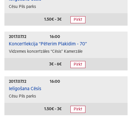
Cēsu Pils parks
1.50€ - 3€
Pirkt
2017.07.12
16:00
Koncertlekcija “Pēterim Plakidim - 70”
Vidzemes koncertzāles “Cēsis” Kamerzāle
3€ - 6€
Pirkt
2017.07.12
16:00
Ielīgošana Cēsīs
Cēsu Pils parks
1.50€ - 3€
Pirkt