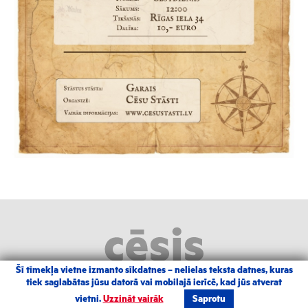
Šī tīmekļa vietne izmanto sīkdatnes – nelielas teksta datnes, kuras
tiek saglabātas jūsu datorā vai mobilajā ierīcē, kad jūs atverat
2026 |
Izstrādāja Grandem
|
Autortiesības
vietni.
Uzzināt vairāk
Saprotu