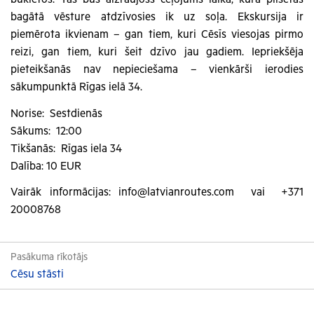
bagātā vēsture atdzīvosies ik uz soļa. Ekskursija ir
piemērota ikvienam – gan tiem, kuri Cēsīs viesojas pirmo
reizi, gan tiem, kuri šeit dzīvo jau gadiem. Iepriekšēja
pieteikšanās nav nepieciešama – vienkārši ierodies
sākumpunktā Rīgas ielā 34.
Norise: Sestdienās
Sākums: 12:00
Tikšanās: Rīgas iela 34
Dalība: 10 EUR
Vairāk informācijas: info@latvianroutes.com vai +371
20008768
Pasākuma rīkotājs
Cēsu stāsti