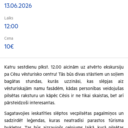
13.06.2026
Laiks
12:00
Cena
10€
Katru sestdienu plkst. 12.00 aicinām uz atvērto ekskursiju
pa Cēsu vēsturisko centru! Tās būs divas stāstiem un soļiem
bagātas stundas, kurās uzzināsi, kas slēpjas aiz
vēsturiskajām namu fasādēm, kādas personības veidojušas
pilsētas raksturu un kāpēc Cēsis ir ne tikai skaistas, bet arī
pārsteidzoši interesantas.
Sagatavojies ieskatīties slēptos vecpilsētas pagalmiņos un
sadzirdēt leģendas, kuras neatradīsi parastos tūrisma
bukletos. Tas būs aizraujošs ceļojums laikā, kurā pilsētas