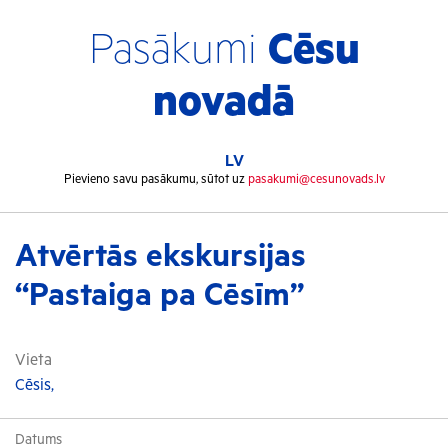
Pasākumi
Cēsu
novadā
LV
Pievieno savu pasākumu, sūtot uz
pasakumi@cesunovads.lv
Atvērtās ekskursijas
“Pastaiga pa Cēsīm”
Vieta
Cēsis,
Datums