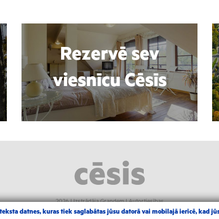
Rezervē sev
viesnīcu Cēsīs
2026 |
Izstrādāja Grandem
|
Autortiesības
eksta datnes, kuras tiek saglabātas jūsu datorā vai mobilajā ierīcē, kad jūs