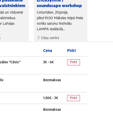
as pasākums
EricaSynths /
Fono Cēs
valstniekiem
soundscape workshop
Arī šogad "
adā un Vidzemē
Ceturtdien, 29.jūnijā,
sadarbojoti
alstniekus
plkst.19.00 Mākslas telpā Mala
un Tūrisma 
r Latvijas
notiks sarunu festivālu
bezmaksas f
LAMPA iesildošā...
s
Cēsu centrs
Cēsu cen
Cena
Pirkt
zāles “Cēsis”
3€ - 6€
Pirkt
lis
Bezmaksas
1.50€ - 3€
Pirkt
Bezmaksas