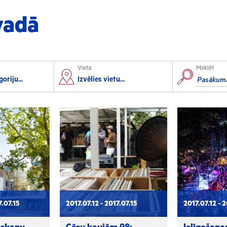
vadā
Vieta
Meklēt
orts
Izglītība
oriju...
Izvēlies vietu...
lorbols
Konferences
lēpošana
Kursi un semināri
autas sports
Radošās darbnīcas
rofesionālais sports
Lekcijas
7.07.15
2017.07.12 - 2017.07.15
2017.07.12 - 2