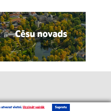
Cēsu novads
 atverat vietni.
Uzzināt vairāk
Saprotu