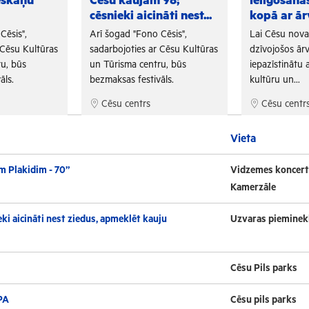
eskaņu
Cēsu kaujām 98;
Ielīgošan
cēsnieki aicināti nest...
kopā ar ār
Cēsis",
Arī šogad "Fono Cēsis",
Lai Cēsu nov
 Cēsu Kultūras
sadarbojoties ar Cēsu Kultūras
dzīvojošos ārv
u, būs
un Tūrisma centru, būs
iepazīstinātu a
āls.
bezmaksas festivāls.
kultūru un...
Cēsu centrs
Cēsu centr
Vieta
m Plakidim - 70”
Vidzemes koncert
Kamerzāle
ki aicināti nest ziedus, apmeklēt kauju
Uzvaras pieminek
Cēsu Pils parks
PA
Cēsu pils parks