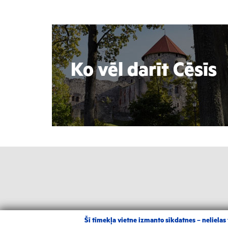
Ko vēl darīt Cēsīs
Šī tīmekļa vietne izmanto sīkdatnes – nelielas t