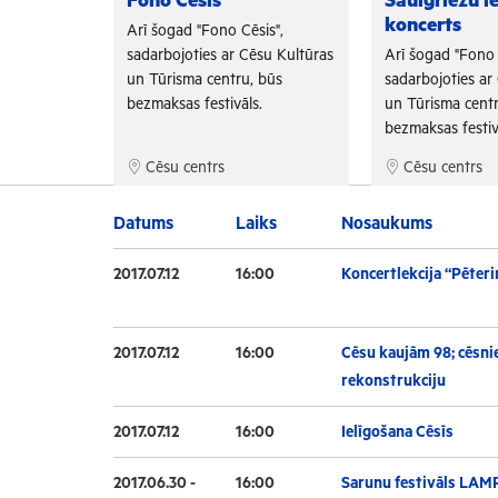
Fono Cēsis
Saulgriežu i
koncerts
is",
Arī šogad "Fono Cēsis",
su Kultūras
sadarbojoties ar Cēsu Kultūras
Arī šogad "Fono 
 būs
un Tūrisma centru, būs
sadarbojoties ar
.
bezmaksas festivāls.
un Tūrisma centr
bezmaksas festiv
Cēsu centrs
Cēsu centrs
Datums
Laiks
Nosaukums
2017.07.12
16:00
Koncertlekcija “Pēteri
2017.07.12
16:00
Cēsu kaujām 98; cēsnie
rekonstrukciju
2017.07.12
16:00
Ielīgošana Cēsīs
2017.06.30 -
16:00
Sarunu festivāls LAM