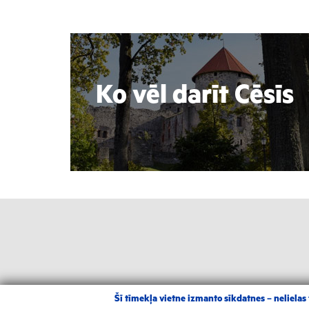
Ko vēl darīt Cēsīs
Šī tīmekļa vietne izmanto sīkdatnes – nelielas t