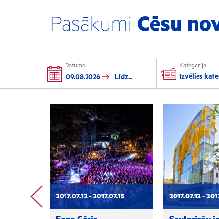
Pasākumi
Cēsu no
Datums
Kategorija
Kultūra
Sp
Izvēlies kateg
Izstādes
F
Koncerti
S
Izrādes
T
Festivāli un svētki
P
Kino
Literatūra
Citi pasākumi
prev
7.15
2017.07.12 - 2017.07.15
2017.07.12 - 201