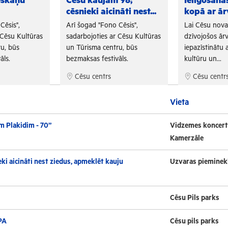
eskaņu
Cēsu kaujām 98;
Ielīgošan
cēsnieki aicināti nest...
kopā ar ār
Cēsis",
Arī šogad "Fono Cēsis",
Lai Cēsu nov
 Cēsu Kultūras
sadarbojoties ar Cēsu Kultūras
dzīvojošos ārv
u, būs
un Tūrisma centru, būs
iepazīstinātu a
āls.
bezmaksas festivāls.
kultūru un...
Cēsu centrs
Cēsu centr
Vieta
m Plakidim - 70”
Vidzemes koncert
Kamerzāle
ki aicināti nest ziedus, apmeklēt kauju
Uzvaras pieminek
Cēsu Pils parks
PA
Cēsu pils parks