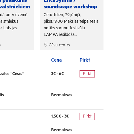
as pasākums
EricaSynths /
Fono Cēs
valstniekiem
soundscape workshop
Arī šogad "
adā un Vidzemē
Ceturtdien, 29.jūnijā,
sadarbojoti
alstniekus
plkst.19.00 Mākslas telpā Mala
un Tūrisma 
r Latvijas
notiks sarunu festivālu
bezmaksas f
LAMPA iesildošā...
s
Cēsu centrs
Cēsu cen
Cena
Pirkt
zāles “Cēsis”
3€ - 6€
Pirkt
lis
Bezmaksas
1.50€ - 3€
Pirkt
Bezmaksas