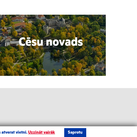
Cēsu novads
 atverat vietni.
Uzzināt vairāk
Saprotu