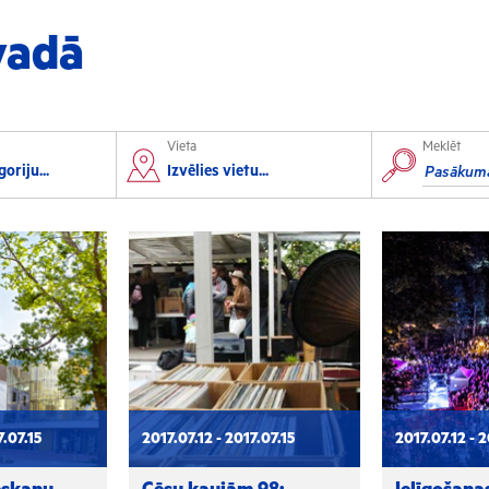
vadā
Vieta
Meklēt
orts
Izglītība
oriju...
Izvēlies vietu...
lorbols
Konferences
lēpošana
Kursi un semināri
autas sports
Radošās darbnīcas
rofesionālais sports
Lekcijas
7.07.15
2017.07.12 - 2017.07.15
2017.07.12 - 2