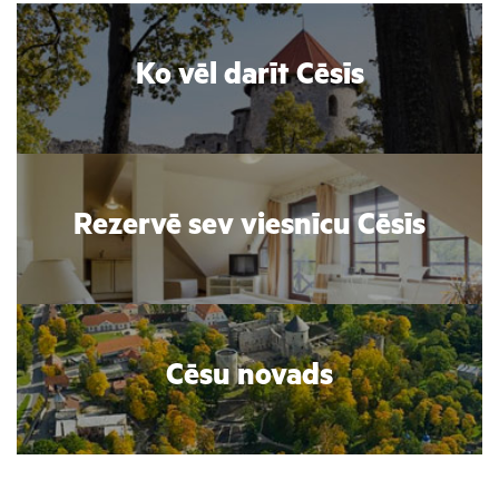
Ko vēl darīt Cēsīs
Rezervē sev viesnīcu Cēsīs
Cēsu novads