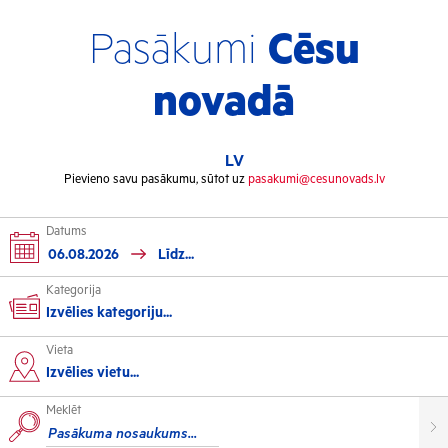
Pasākumi
Cēsu
novadā
LV
Pievieno savu pasākumu, sūtot uz
pasakumi@cesunovads.lv
Datums
Kategorija
Izvēlies kategoriju...
Vieta
Kultūra
Izvēlies vietu...
Meklēt
Izstādes
Koncerti