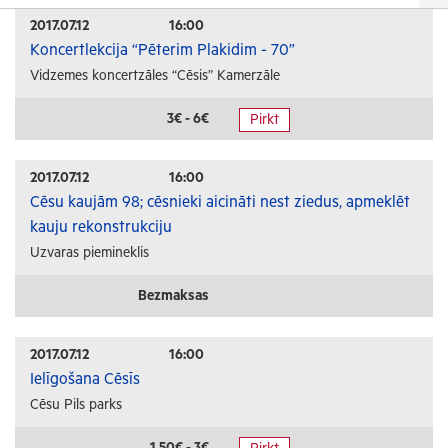
Izrādes
2017.07.12
16:00
Koncertlekcija “Pēterim Plakidim - 70”
Festivāli un svētki
Vidzemes koncertzāles “Cēsis” Kamerzāle
Kino
Literatūra
3€ - 6€
Pirkt
Citi pasākumi
2017.07.12
16:00
Sports
Cēsu kaujām 98; cēsnieki aicināti nest ziedus, apmeklēt
kauju rekonstrukciju
Florbols
Uzvaras piemineklis
Slēpošana
Tautas sports
Bezmaksas
Profesionālais sports
2017.07.12
16:00
Izglītība
Ielīgošana Cēsīs
Cēsu Pils parks
Konferences
Kursi un semināri
1.50€ - 3€