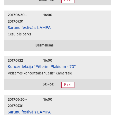
Pirkt
Radošās darbnīcas
Lekcijas
2017.06.30 -
16:00
2017.07.01
Interešu pasākumi
Sarunu festivāls LAMPA
Cēsu pils parks
Ģimenēm ar bērniem
Senioriem
Bezmaksas
Veselība
2017.07.12
16:00
Koncertlekcija “Pēterim Plakidim - 70”
Vidzemes koncertzāles “Cēsis” Kamerzāle
3€ - 6€
Pirkt
2017.06.30 -
16:00
2017.07.01
Sarunu festivāls LAMPA