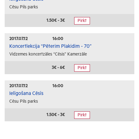
Cēsu Pils parks
1.50€ - 3€
Pirkt
2017.07.12
16:00
Koncertlekcija “Pēterim Plakidim - 70”
Vidzemes koncertzāles “Cēsis” Kamerzāle
3€ - 6€
Pirkt
2017.07.12
16:00
Ielīgošana Cēsīs
Cēsu Pils parks
1.50€ - 3€
Pirkt