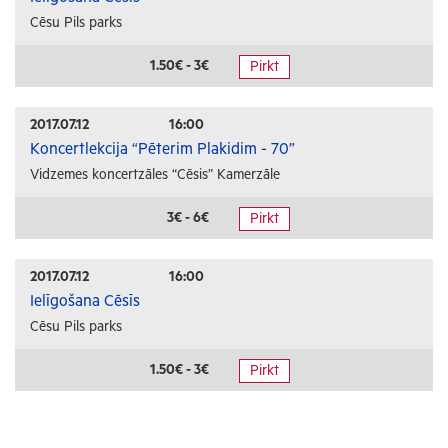
Cēsu Pils parks
1.50€ - 3€
Pirkt
2017.07.12
16:00
Koncertlekcija “Pēterim Plakidim - 70”
Vidzemes koncertzāles “Cēsis” Kamerzāle
3€ - 6€
Pirkt
2017.07.12
16:00
Ielīgošana Cēsīs
Cēsu Pils parks
1.50€ - 3€
Pirkt