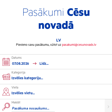
Pasākumi
Cēsu
novadā
LV
Pievieno savu pasākumu, sūtot uz
pasakumi@cesunovads.lv
Datums
Kategorija
Izvēlies kategoriju...
Vieta
Kultūra
Izvēlies vietu...
Meklēt
Izstādes
Koncerti