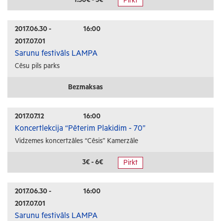
Pirkt
Radošās darbnīcas
Lekcijas
2017.06.30 -
16:00
2017.07.01
Interešu pasākumi
Sarunu festivāls LAMPA
Cēsu pils parks
Ģimenēm ar bērniem
Senioriem
Bezmaksas
Veselība
2017.07.12
16:00
Koncertlekcija “Pēterim Plakidim - 70”
Vidzemes koncertzāles “Cēsis” Kamerzāle
3€ - 6€
Pirkt
2017.06.30 -
16:00
2017.07.01
Sarunu festivāls LAMPA