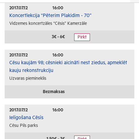
Izrādes
2017.07.12
16:00
Koncertlekcija “Pēterim Plakidim - 70”
Festivāli un svētki
Vidzemes koncertzāles “Cēsis” Kamerzāle
Kino
Literatūra
3€ - 6€
Pirkt
Citi pasākumi
2017.07.12
16:00
Sports
Cēsu kaujām 98; cēsnieki aicināti nest ziedus, apmeklēt
kauju rekonstrukciju
Florbols
Uzvaras piemineklis
Slēpošana
Tautas sports
Bezmaksas
Profesionālais sports
2017.07.12
16:00
Izglītība
Ielīgošana Cēsīs
Cēsu Pils parks
Konferences
Kursi un semināri
1.50€ - 3€