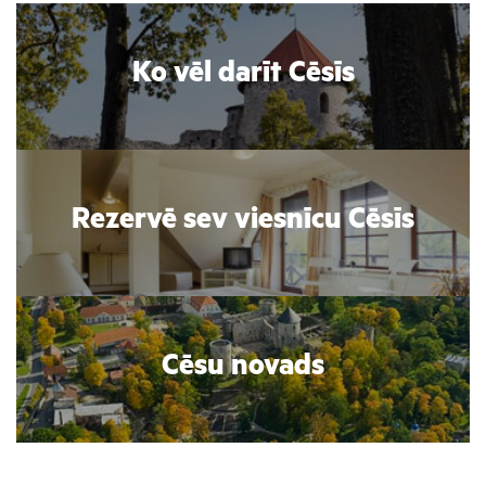
Ko vēl darīt Cēsīs
Rezervē sev viesnīcu Cēsīs
Cēsu novads