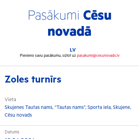
Pasākumi
Cēsu
novadā
LV
Pievieno savu pasākumu, sūtot uz
pasakumi@cesunovads.lv
Zoles turnīrs
Vieta
Skujenes Tautas nams, “Tautas nams”, Sporta iela, Skujene,
Cēsu novads
Datums