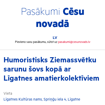
Pasākumi
Cēsu
novadā
LV
Pievieno savu pasākumu, sūtot uz
pasakumi@cesunovads.lv
Humoristisks Ziemassvētku
sarunu šovs kopā ar
Līgatnes amatierkolektīviem
Vieta
Līgatnes Kultūras nams, Spriņģu iela 4, Līgatne