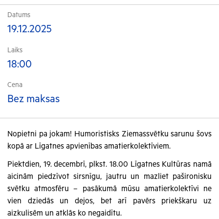
Datums
19.12.2025
Laiks
18:00
Cena
Bez maksas
Nopietni pa jokam! Humoristisks Ziemassvētku sarunu šovs
kopā ar Līgatnes apvienības amatierkolektīviem.
Piektdien, 19. decembrī, plkst. 18.00 Līgatnes Kultūras namā
aicinām piedzīvot sirsnīgu, jautru un mazliet pašironisku
svētku atmosfēru – pasākumā mūsu amatierkolektīvi ne
vien dziedās un dejos, bet arī pavērs priekškaru uz
aizkulisēm un atklās ko negaidītu.