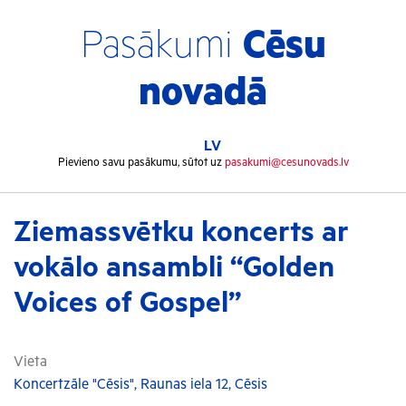
Pasākumi
Cēsu
novadā
LV
Pievieno savu pasākumu, sūtot uz
pasakumi@cesunovads.lv
Ziemassvētku koncerts ar
vokālo ansambli “Golden
Voices of Gospel”
Vieta
Koncertzāle "Cēsis", Raunas iela 12, Cēsis