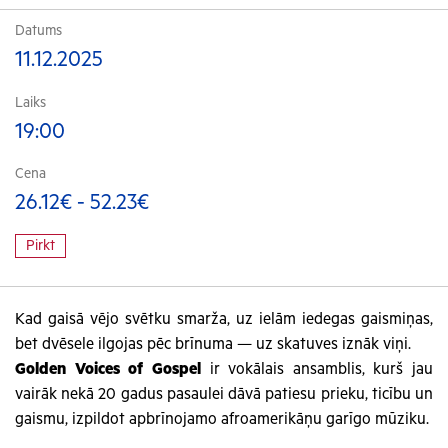
Datums
11.12.2025
Laiks
19:00
Cena
26.12€ - 52.23€
Pirkt
Kad gaisā vējo svētku smarža, uz ielām iedegas gaismiņas,
bet dvēsele ilgojas pēc brīnuma — uz skatuves iznāk viņi.
Golden Voices of Gospel
ir vokālais ansamblis, kurš jau
vairāk nekā 20 gadus pasaulei dāvā patiesu prieku, ticību un
gaismu, izpildot apbrīnojamo afroamerikāņu garīgo mūziku.