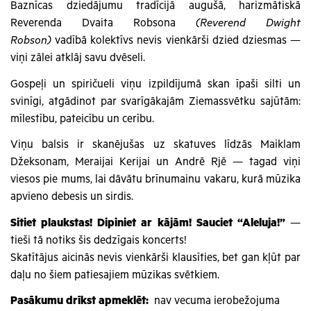
Baznīcas dziedājumu tradīcijā augušā, harizmātiskā
Reverenda Dvaita Robsona
(Reverend Dwight
Robson)
vadībā kolektīvs nevis vienkārši dzied dziesmas —
viņi zālei atklāj savu dvēseli.
Gospeļi un spiričueli viņu izpildījumā skan īpaši silti un
svinīgi, atgādinot par svarīgākajām Ziemassvētku sajūtām:
mīlestību, pateicību un cerību.
Viņu balsis ir skanējušas uz skatuves līdzās Maiklam
Džeksonam, Meraijai Kerijai un Andrē Rjē — tagad viņi
viesos pie mums, lai dāvātu brīnumainu vakaru, kurā mūzika
apvieno debesis un sirdis.
Sitiet plaukstas! Dipiniet ar kājām! Sauciet “Aleluja!”
—
tieši tā notiks šis dedzīgais koncerts!
Skatītājus aicinās nevis vienkārši klausīties, bet gan kļūt par
daļu no šiem patiesajiem mūzikas svētkiem.
Pasākumu drīkst apmeklēt:
nav vecuma ierobežojuma