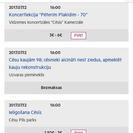
Izrādes
2017.07.12
16:00
Koncertlekcija “Pēterim Plakidim - 70”
Festivāli un svētki
Vidzemes koncertzāles “Cēsis” Kamerzāle
Kino
Literatūra
3€ - 6€
Pirkt
Citi pasākumi
2017.07.12
16:00
Sports
Cēsu kaujām 98; cēsnieki aicināti nest ziedus, apmeklēt
kauju rekonstrukciju
Florbols
Uzvaras piemineklis
Slēpošana
Tautas sports
Bezmaksas
Profesionālais sports
2017.07.12
16:00
Izglītība
Ielīgošana Cēsīs
Cēsu Pils parks
Konferences
Kursi un semināri
1.50€ - 3€