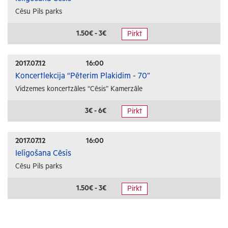
Cēsu Pils parks
1.50€ - 3€
Pirkt
2017.07.12
16:00
Koncertlekcija “Pēterim Plakidim - 70”
Vidzemes koncertzāles “Cēsis” Kamerzāle
3€ - 6€
Pirkt
2017.07.12
16:00
Ielīgošana Cēsīs
Cēsu Pils parks
1.50€ - 3€
Pirkt