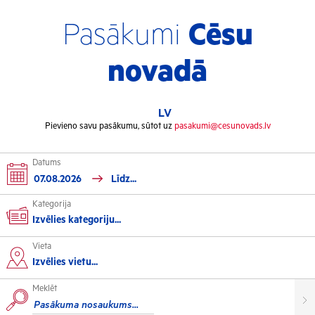
Pasākumi
Cēsu
novadā
LV
Pievieno savu pasākumu, sūtot uz
pasakumi@cesunovads.lv
Datums
Kategorija
Izvēlies kategoriju...
Vieta
Kultūra
Izvēlies vietu...
Meklēt
Izstādes
Koncerti