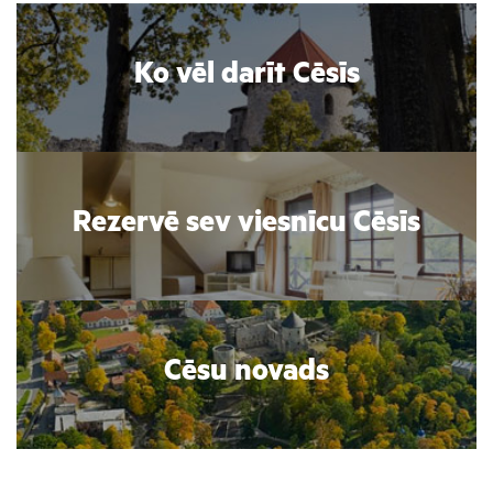
Ko vēl darīt Cēsīs
Rezervē sev viesnīcu Cēsīs
Cēsu novads