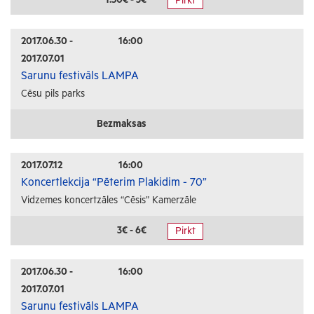
Pirkt
Radošās darbnīcas
Lekcijas
2017.06.30 -
16:00
2017.07.01
Interešu pasākumi
Sarunu festivāls LAMPA
Cēsu pils parks
Ģimenēm ar bērniem
Senioriem
Bezmaksas
Veselība
2017.07.12
16:00
Koncertlekcija “Pēterim Plakidim - 70”
Vidzemes koncertzāles “Cēsis” Kamerzāle
3€ - 6€
Pirkt
2017.06.30 -
16:00
2017.07.01
Sarunu festivāls LAMPA