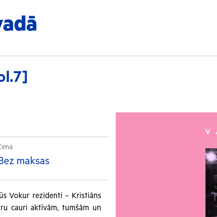
vadā
l.7]
Cena
Bez maksas
būs Vokur rezidenti – Kristiāns
aru cauri aktīvām, tumšām un