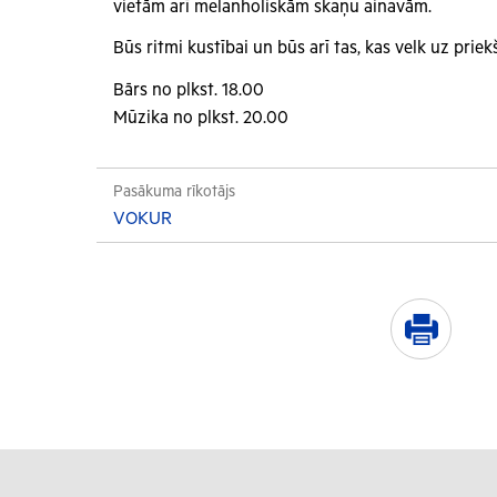
vietām arī melanholiskām skaņu ainavām.
Būs ritmi kustībai un būs arī tas, kas velk uz priek
Bārs no plkst. 18.00
Mūzika no plkst. 20.00
Pasākuma rīkotājs
VOKUR