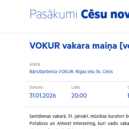
Pasākumi
Cēsu no
VOKUR vakara maiņa [vo
Vieta
Bārs/darbnīca VOKUR, Rīgas iela 36, Cēsis
Datums
Laiks
31.01.2026
20:00
Sestdienas vakarā, 31. janvārī, mūzikas kuratori 
Potašovs un Almost Interesting, kuri vadīs vak