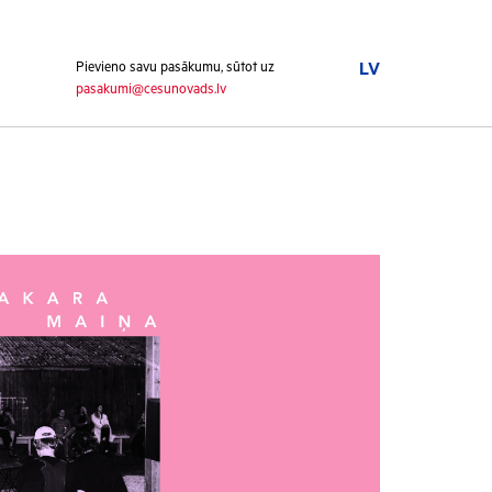
Pievieno savu pasākumu, sūtot uz
LV
pasakumi@cesunovads.lv