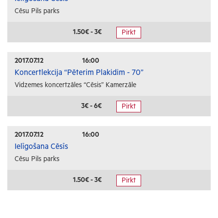
Cēsu Pils parks
1.50€ - 3€
Pirkt
2017.07.12
16:00
Koncertlekcija “Pēterim Plakidim - 70”
Vidzemes koncertzāles “Cēsis” Kamerzāle
3€ - 6€
Pirkt
2017.07.12
16:00
Ielīgošana Cēsīs
Cēsu Pils parks
1.50€ - 3€
Pirkt