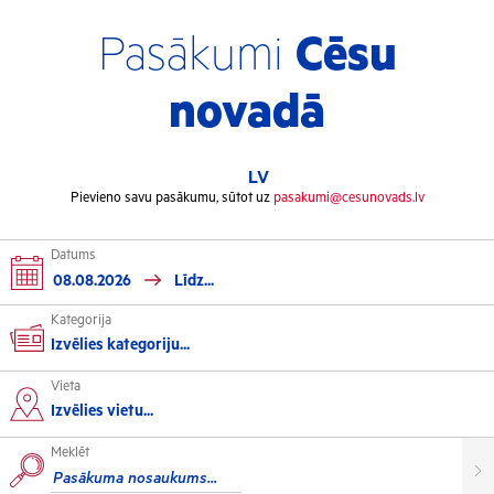
Pasākumi
Cēsu
novadā
LV
Pievieno savu pasākumu, sūtot uz
pasakumi@cesunovads.lv
Datums
Kategorija
Izvēlies kategoriju...
Vieta
Kultūra
Izvēlies vietu...
Meklēt
Izstādes
Koncerti