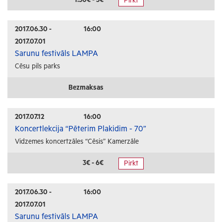
Pirkt
Radošās darbnīcas
Lekcijas
2017.06.30 -
16:00
2017.07.01
Interešu pasākumi
Sarunu festivāls LAMPA
Cēsu pils parks
Ģimenēm ar bērniem
Senioriem
Bezmaksas
Veselība
2017.07.12
16:00
Koncertlekcija “Pēterim Plakidim - 70”
Vidzemes koncertzāles “Cēsis” Kamerzāle
3€ - 6€
Pirkt
2017.06.30 -
16:00
2017.07.01
Sarunu festivāls LAMPA