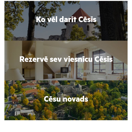
Ko vēl darīt Cēsīs
Rezervē sev viesnīcu Cēsīs
Cēsu novads