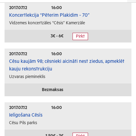
Izrādes
2017.07.12
16:00
Koncertlekcija “Pēterim Plakidim - 70”
Festivāli un svētki
Vidzemes koncertzāles “Cēsis” Kamerzāle
Kino
Literatūra
3€ - 6€
Pirkt
Citi pasākumi
2017.07.12
16:00
Sports
Cēsu kaujām 98; cēsnieki aicināti nest ziedus, apmeklēt
kauju rekonstrukciju
Florbols
Uzvaras piemineklis
Slēpošana
Tautas sports
Bezmaksas
Profesionālais sports
2017.07.12
16:00
Izglītība
Ielīgošana Cēsīs
Cēsu Pils parks
Konferences
Kursi un semināri
1.50€ - 3€