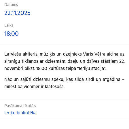
Datums
22.11.2025
Laiks
18:00
Latviešu aktieris, mūziķis un dzejnieks Varis Vētra aicina uz
sirsnīgu tikšanos ar dziesmām, dzeju un dzīves stāstiem 22.
novembrī plkst. 18.00 kultūras telpā “Ieriķu stacija”.
Nāc un sajūti dziesmu spēku, kas silda sirdi un atgādina –
mīlestība vienmēr ir klātesoša.
Pasākuma rīkotājs
Ieriķu bibliotēka