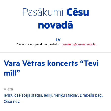
Pasākumi
Cēsu
novadā
LV
Pievieno savu pasākumu, sūtot uz
pasakumi@cesunovads.lv
Vara Vētras koncerts “Tevi
mīl!”
Vieta
Ieriķu dzelzceļa stacija, Ieriķi, "Ieriķu stacija", Drabešu pag.,
Cēsu nov.