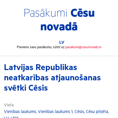
Pasākumi
Cēsu
novadā
LV
Pievieno savu pasākumu, sūtot uz
pasakumi@cesunovads.lv
Latvijas Republikas
neatkarības atjaunošanas
svētki Cēsīs
Vieta
Vienības laukums, Vienības laukums 1, Cēsis, Cēsu pilsēta,