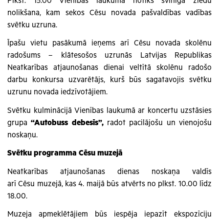
Plkst. 15.00 Vienības laukumā notiks svinīgā ziedu
nolikšana, kam sekos Cēsu novada pašvaldības vadības
svētku uzruna.
Īpašu vietu pasākumā ieņems arī Cēsu novada skolēnu
radošums – klātesošos uzrunās Latvijas Republikas
Neatkarības atjaunošanas dienai veltītā skolēnu radošo
darbu konkursa uzvarētājs, kurš būs sagatavojis svētku
uzrunu novada iedzīvotājiem.
Svētku kulminācijā Vienības laukumā ar koncertu uzstāsies
grupa
“Autobuss debesīs”,
radot pacilājošu un vienojošu
noskaņu.
Svētku programma Cēsu muzejā
Neatkarības atjaunošanas dienas noskaņa valdīs
arī Cēsu muzejā, kas 4. maijā būs atvērts no plkst. 10.00 līdz
18.00.
Muzeja apmeklētājiem būs iespēja iepazīt ekspozīciju