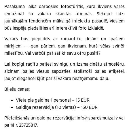
Pasākuma laikā darbosies fotostūrītis, kurā ikviens varēs
iemūžināt šo vakaru skaistās atmiņās. Sekojot līdzi
jaunākajām tendencēm mākslīgā intelekta pasaulē, viesiem
būs iespēja piedalīties arī interaktīvā foto izklaidē.
Vakars būs piepildīts ar romantiku, dejām un īpašiem
mirkļiem — gan pāriem, gan ikvienam, kurš vēlas svinēt
mīlestību. Vai varbūt pat satikt savu otru pusīti?
Lai kopīgi radītu patiesi svinīgu un izsmalcinātu atmosfēru,
aicinām balles viesus saposties atbilstoši balles etiķetei,
ļaujot elegancei kļūt par šī vakara neatņemamu daļu.
Biļešu cenas:
Vieta pie galdiņa 1 personai – 15 EUR
Galdiņa rezervācija (10 vietas) – 150 EUR
Pieteikšanās un galdiņa rezervācija: info@sparesmuiza.lv vai
pa tālr. 25725817.