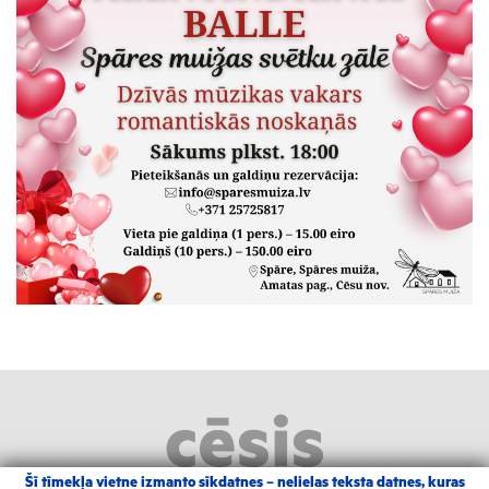
Šī tīmekļa vietne izmanto sīkdatnes – nelielas teksta datnes, kuras