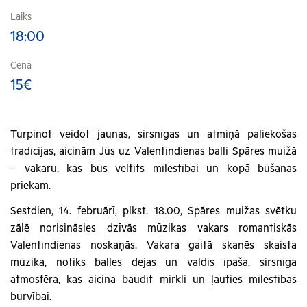
Laiks
18:00
Cena
15€
Turpinot veidot jaunas, sirsnīgas un atmiņā paliekošas
tradīcijas, aicinām Jūs uz Valentīndienas balli Spāres muižā
– vakaru, kas būs veltīts mīlestībai un kopā būšanas
priekam.
Sestdien, 14. februārī, plkst. 18.00, Spāres muižas svētku
zālē norisināsies dzīvās mūzikas vakars romantiskās
Valentīndienas noskaņās. Vakara gaitā skanēs skaista
mūzika, notiks balles dejas un valdīs īpaša, sirsnīga
atmosfēra, kas aicina baudīt mirkli un ļauties mīlestības
burvībai.