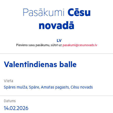
Pasākumi
Cēsu
novadā
LV
Pievieno savu pasākumu, sūtot uz
pasakumi@cesunovads.lv
Valentīndienas balle
Vieta
Spāres muiža, Spāre, Amatas pagasts, Cēsu novads
Datums
14.02.2026