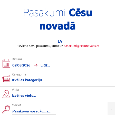
Pasākumi
Cēsu
novadā
LV
Pievieno savu pasākumu, sūtot uz
pasakumi@cesunovads.lv
Datums
Kategorija
Izvēlies kategoriju...
Vieta
Kultūra
Izvēlies vietu...
Meklēt
Izstādes
Koncerti