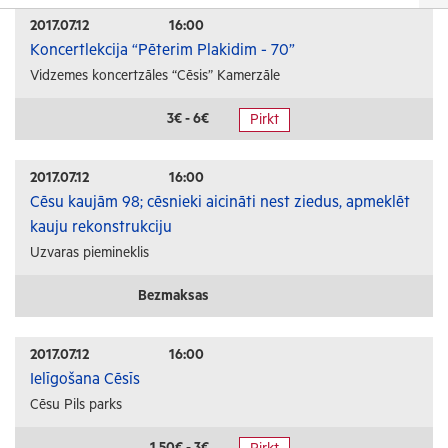
Izrādes
2017.07.12
16:00
Koncertlekcija “Pēterim Plakidim - 70”
Festivāli un svētki
Vidzemes koncertzāles “Cēsis” Kamerzāle
Kino
Literatūra
3€ - 6€
Pirkt
Citi pasākumi
2017.07.12
16:00
Sports
Cēsu kaujām 98; cēsnieki aicināti nest ziedus, apmeklēt
kauju rekonstrukciju
Florbols
Uzvaras piemineklis
Slēpošana
Tautas sports
Bezmaksas
Profesionālais sports
2017.07.12
16:00
Izglītība
Ielīgošana Cēsīs
Cēsu Pils parks
Konferences
Kursi un semināri
1.50€ - 3€