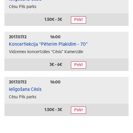
Cēsu Pils parks
1.50€ - 3€
Pirkt
2017.07.12
16:00
Koncertlekcija “Pēterim Plakidim - 70”
Vidzemes koncertzāles “Cēsis” Kamerzāle
3€ - 6€
Pirkt
2017.07.12
16:00
Ielīgošana Cēsīs
Cēsu Pils parks
1.50€ - 3€
Pirkt