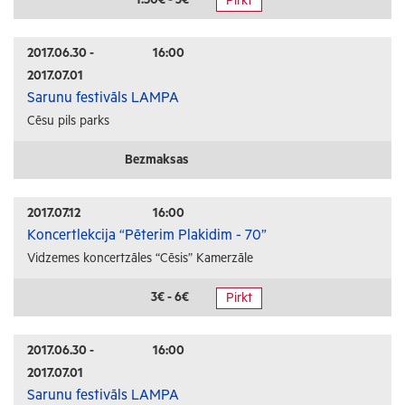
Pirkt
Radošās darbnīcas
Lekcijas
2017.06.30 -
16:00
2017.07.01
Interešu pasākumi
Sarunu festivāls LAMPA
Cēsu pils parks
Ģimenēm ar bērniem
Senioriem
Bezmaksas
Veselība
2017.07.12
16:00
Koncertlekcija “Pēterim Plakidim - 70”
Vidzemes koncertzāles “Cēsis” Kamerzāle
3€ - 6€
Pirkt
2017.06.30 -
16:00
2017.07.01
Sarunu festivāls LAMPA