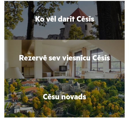
Ko vēl darīt Cēsīs
Rezervē sev viesnīcu Cēsīs
Cēsu novads