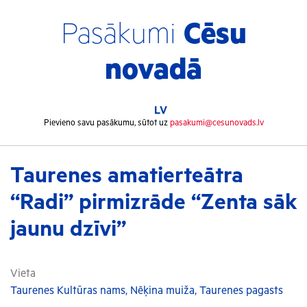
Pasākumi
Cēsu
novadā
LV
Pievieno savu pasākumu, sūtot uz
pasakumi@cesunovads.lv
Taurenes amatierteātra
“Radi” pirmizrāde “Zenta sāk
jaunu dzīvi”
Vieta
Taurenes Kultūras nams, Nēķina muiža, Taurenes pagasts