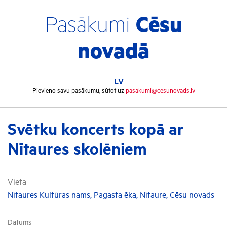
Pasākumi
Cēsu
novadā
LV
Pievieno savu pasākumu, sūtot uz
pasakumi@cesunovads.lv
Svētku koncerts kopā ar
Nītaures skolēniem
Vieta
Nītaures Kultūras nams, Pagasta ēka, Nītaure, Cēsu novads
Datums