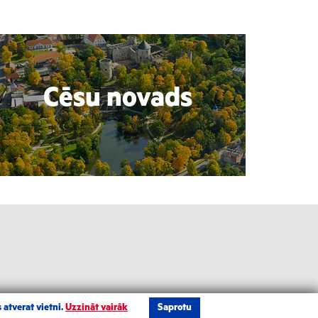
Cēsu novads
 atverat vietni.
Uzzināt vairāk
Saprotu