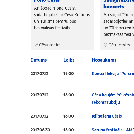
Fono Cēsis
Saulgriežu i
koncerts
is",
Arī šogad "Fono Cēsis",
su Kultūras
sadarbojoties ar Cēsu Kultūras
Arī šogad "Fono 
 būs
un Tūrisma centru, būs
sadarbojoties ar
.
bezmaksas festivāls.
un Tūrisma centr
bezmaksas festiv
Cēsu centrs
Cēsu centrs
Datums
Laiks
Nosaukums
2017.07.12
16:00
Koncertlekcija “Pēteri
2017.07.12
16:00
Cēsu kaujām 98; cēsnie
rekonstrukciju
2017.07.12
16:00
Ielīgošana Cēsīs
2017.06.30 -
16:00
Sarunu festivāls LAM