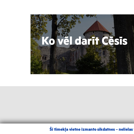
Ko vēl darīt Cēsīs
Šī tīmekļa vietne izmanto sīkdatnes – nelielas t