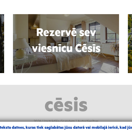
Rezervē sev
viesnīcu Cēsīs
2026 |
Izstrādāja Grandem
|
Autortiesības
eksta datnes, kuras tiek saglabātas jūsu datorā vai mobilajā ierīcē, kad jūs