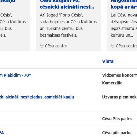
eskaņu
Cēsu kaujām 98;
Ielīgošan
cēsnieki aicināti nest...
kopā ar ār
Cēsis",
Arī šogad "Fono Cēsis",
Lai Cēsu nov
 Cēsu Kultūras
sadarbojoties ar Cēsu Kultūras
dzīvojošos ārv
u, būs
un Tūrisma centru, būs
iepazīstinātu a
āls.
bezmaksas festivāls.
kultūru un...
Cēsu centrs
Cēsu centr
Vieta
m Plakidim - 70”
Vidzemes koncert
Kamerzāle
ki aicināti nest ziedus, apmeklēt kauju
Uzvaras pieminek
Cēsu Pils parks
PA
Cēsu pils parks