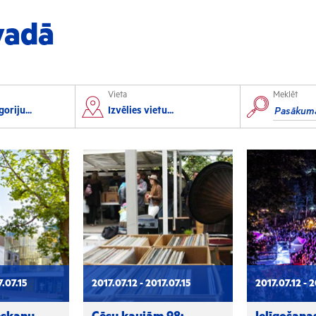
vadā
Vieta
Meklēt
orts
Izglītība
oriju...
Izvēlies vietu...
lorbols
Konferences
lēpošana
Kursi un semināri
autas sports
Radošās darbnīcas
rofesionālais sports
Lekcijas
7.07.15
2017.07.12 - 2017.07.15
2017.07.12 - 2