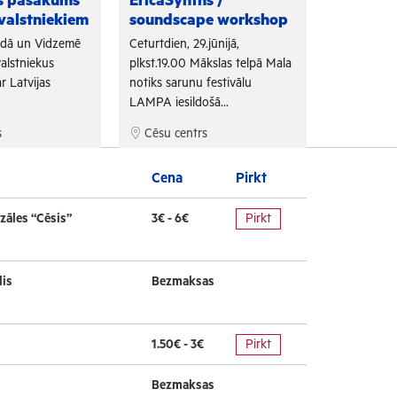
as pasākums
EricaSynths /
Fono Cēs
valstniekiem
soundscape workshop
Arī šogad "
adā un Vidzemē
Ceturtdien, 29.jūnijā,
sadarbojoti
alstniekus
plkst.19.00 Mākslas telpā Mala
un Tūrisma 
r Latvijas
notiks sarunu festivālu
bezmaksas f
LAMPA iesildošā...
s
Cēsu centrs
Cēsu cen
Cena
Pirkt
zāles “Cēsis”
3€ - 6€
Pirkt
lis
Bezmaksas
1.50€ - 3€
Pirkt
Bezmaksas