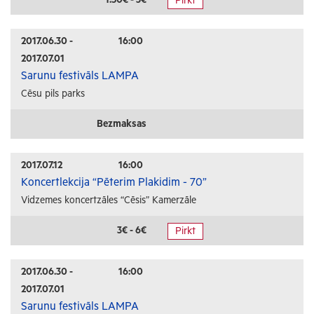
Pirkt
Radošās darbnīcas
Lekcijas
2017.06.30 -
16:00
2017.07.01
Interešu pasākumi
Sarunu festivāls LAMPA
Cēsu pils parks
Ģimenēm ar bērniem
Senioriem
Bezmaksas
Veselība
2017.07.12
16:00
Koncertlekcija “Pēterim Plakidim - 70”
Vidzemes koncertzāles “Cēsis” Kamerzāle
3€ - 6€
Pirkt
2017.06.30 -
16:00
2017.07.01
Sarunu festivāls LAMPA