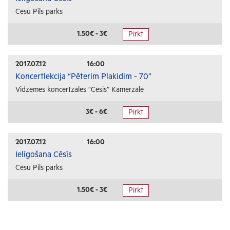
Cēsu Pils parks
1.50€ - 3€
Pirkt
2017.07.12
16:00
Koncertlekcija “Pēterim Plakidim - 70”
Vidzemes koncertzāles “Cēsis” Kamerzāle
3€ - 6€
Pirkt
2017.07.12
16:00
Ielīgošana Cēsīs
Cēsu Pils parks
1.50€ - 3€
Pirkt