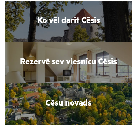
Ko vēl darīt Cēsīs
Rezervē sev viesnīcu Cēsīs
Cēsu novads