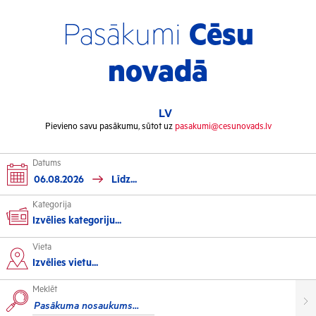
Pasākumi
Cēsu
novadā
LV
Pievieno savu pasākumu, sūtot uz
pasakumi@cesunovads.lv
Datums
Kategorija
Izvēlies kategoriju...
Vieta
Kultūra
Izvēlies vietu...
Meklēt
Izstādes
Koncerti