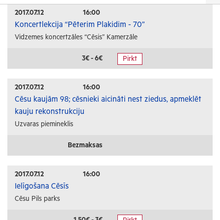
Izrādes
2017.07.12
16:00
Koncertlekcija “Pēterim Plakidim - 70”
Festivāli un svētki
Vidzemes koncertzāles “Cēsis” Kamerzāle
Kino
Literatūra
3€ - 6€
Pirkt
Citi pasākumi
2017.07.12
16:00
Sports
Cēsu kaujām 98; cēsnieki aicināti nest ziedus, apmeklēt
kauju rekonstrukciju
Florbols
Uzvaras piemineklis
Slēpošana
Tautas sports
Bezmaksas
Profesionālais sports
2017.07.12
16:00
Izglītība
Ielīgošana Cēsīs
Cēsu Pils parks
Konferences
Kursi un semināri
1.50€ - 3€