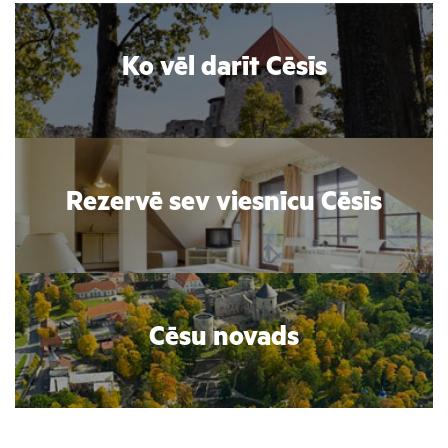
Ko vēl darīt Cēsīs
Rezervē sev viesnīcu Cēsīs
Cēsu novads