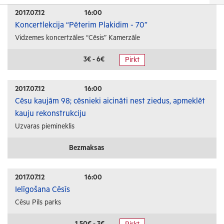
Izrādes
2017.07.12
16:00
Koncertlekcija “Pēterim Plakidim - 70”
Festivāli un svētki
Vidzemes koncertzāles “Cēsis” Kamerzāle
Kino
Literatūra
3€ - 6€
Pirkt
Citi pasākumi
2017.07.12
16:00
Sports
Cēsu kaujām 98; cēsnieki aicināti nest ziedus, apmeklēt
kauju rekonstrukciju
Florbols
Uzvaras piemineklis
Slēpošana
Tautas sports
Bezmaksas
Profesionālais sports
2017.07.12
16:00
Izglītība
Ielīgošana Cēsīs
Cēsu Pils parks
Konferences
Kursi un semināri
1.50€ - 3€