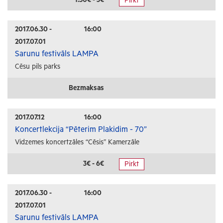
Pirkt
Radošās darbnīcas
Lekcijas
2017.06.30 -
16:00
2017.07.01
Interešu pasākumi
Sarunu festivāls LAMPA
Cēsu pils parks
Ģimenēm ar bērniem
Senioriem
Bezmaksas
Veselība
2017.07.12
16:00
Koncertlekcija “Pēterim Plakidim - 70”
Vidzemes koncertzāles “Cēsis” Kamerzāle
3€ - 6€
Pirkt
2017.06.30 -
16:00
2017.07.01
Sarunu festivāls LAMPA