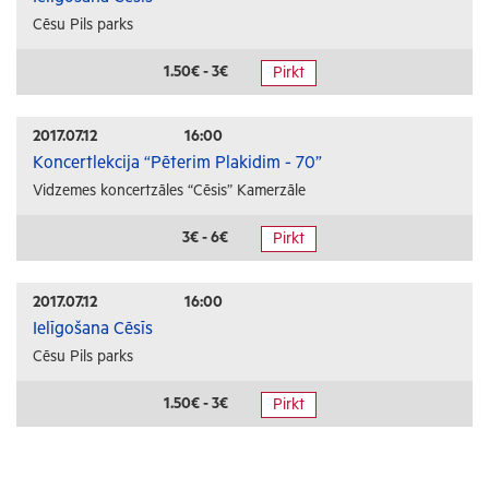
Cēsu Pils parks
1.50€ - 3€
Pirkt
2017.07.12
16:00
Koncertlekcija “Pēterim Plakidim - 70”
Vidzemes koncertzāles “Cēsis” Kamerzāle
3€ - 6€
Pirkt
2017.07.12
16:00
Ielīgošana Cēsīs
Cēsu Pils parks
1.50€ - 3€
Pirkt