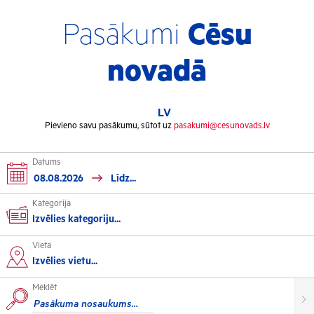
Pasākumi
Cēsu
novadā
LV
Pievieno savu pasākumu, sūtot uz
pasakumi@cesunovads.lv
Datums
Kategorija
Izvēlies kategoriju...
Vieta
Kultūra
Izvēlies vietu...
Meklēt
Izstādes
Koncerti