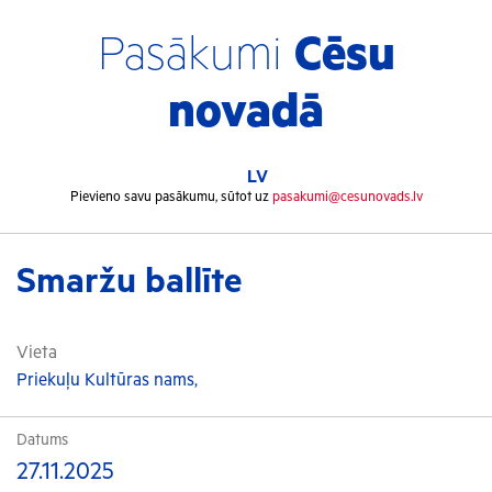
Pasākumi
Cēsu
novadā
LV
Pievieno savu pasākumu, sūtot uz
pasakumi@cesunovads.lv
Smaržu ballīte
Vieta
Priekuļu Kultūras nams,
Datums
27.11.2025