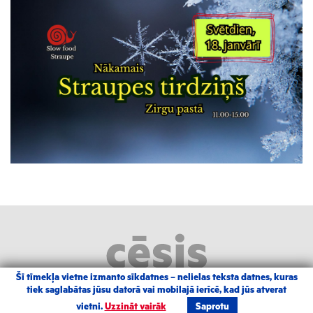
Šī tīmekļa vietne izmanto sīkdatnes – nelielas teksta datnes, kuras
tiek saglabātas jūsu datorā vai mobilajā ierīcē, kad jūs atverat
2026 |
Izstrādāja Grandem
|
Autortiesības
vietni.
Uzzināt vairāk
Saprotu