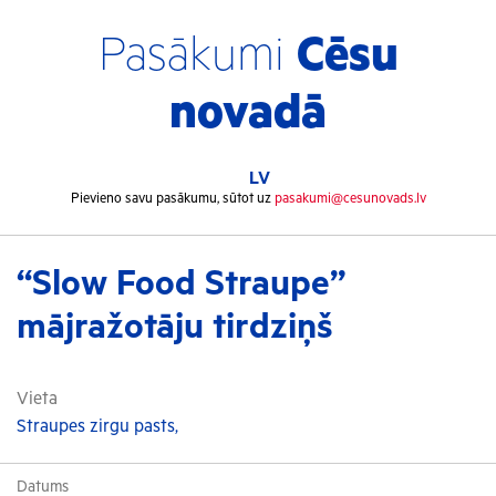
Pasākumi
Cēsu
novadā
LV
Pievieno savu pasākumu, sūtot uz
pasakumi@cesunovads.lv
“Slow Food Straupe”
mājražotāju tirdziņš
Vieta
Straupes zirgu pasts,
Datums