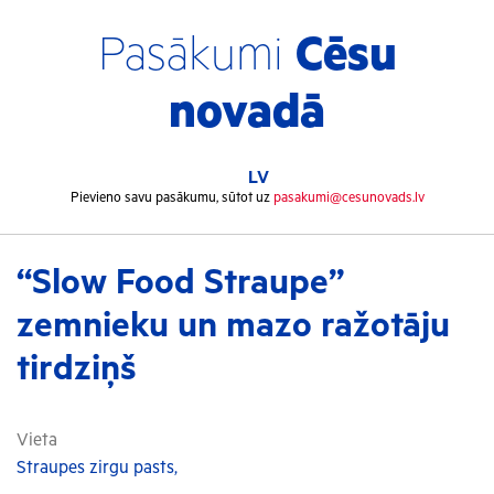
Pasākumi
Cēsu
novadā
LV
Pievieno savu pasākumu, sūtot uz
pasakumi@cesunovads.lv
“Slow Food Straupe”
zemnieku un mazo ražotāju
tirdziņš
Vieta
Straupes zirgu pasts,