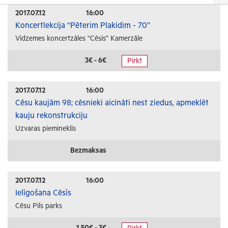
Izrādes
2017.07.12
16:00
Koncertlekcija “Pēterim Plakidim - 70”
Festivāli un svētki
Vidzemes koncertzāles “Cēsis” Kamerzāle
Kino
Literatūra
3€ - 6€
Pirkt
Citi pasākumi
2017.07.12
16:00
Sports
Cēsu kaujām 98; cēsnieki aicināti nest ziedus, apmeklēt
kauju rekonstrukciju
Florbols
Uzvaras piemineklis
Slēpošana
Tautas sports
Bezmaksas
Profesionālais sports
2017.07.12
16:00
Izglītība
Ielīgošana Cēsīs
Cēsu Pils parks
Konferences
Kursi un semināri
1.50€ - 3€