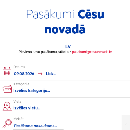
Pasākumi
Cēsu
novadā
LV
Pievieno savu pasākumu, sūtot uz
pasakumi@cesunovads.lv
Datums
Kategorija
Izvēlies kategoriju...
Vieta
Kultūra
Izvēlies vietu...
Meklēt
Izstādes
Koncerti