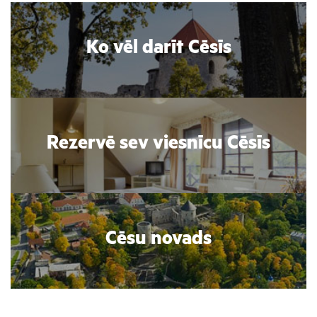
Ko vēl darīt Cēsīs
Rezervē sev viesnīcu Cēsīs
Cēsu novads