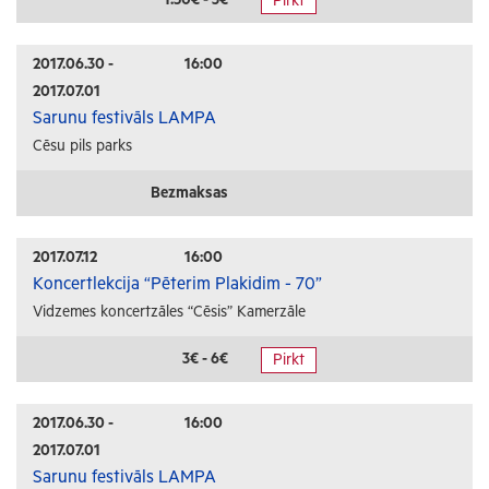
Pirkt
Radošās darbnīcas
Lekcijas
2017.06.30 -
16:00
2017.07.01
Interešu pasākumi
Sarunu festivāls LAMPA
Cēsu pils parks
Ģimenēm ar bērniem
Senioriem
Bezmaksas
Veselība
2017.07.12
16:00
Koncertlekcija “Pēterim Plakidim - 70”
Vidzemes koncertzāles “Cēsis” Kamerzāle
3€ - 6€
Pirkt
2017.06.30 -
16:00
2017.07.01
Sarunu festivāls LAMPA