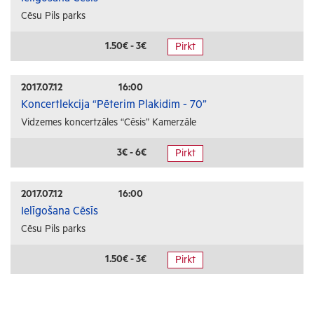
Cēsu Pils parks
1.50€ - 3€
Pirkt
2017.07.12
16:00
Koncertlekcija “Pēterim Plakidim - 70”
Vidzemes koncertzāles “Cēsis” Kamerzāle
3€ - 6€
Pirkt
2017.07.12
16:00
Ielīgošana Cēsīs
Cēsu Pils parks
1.50€ - 3€
Pirkt