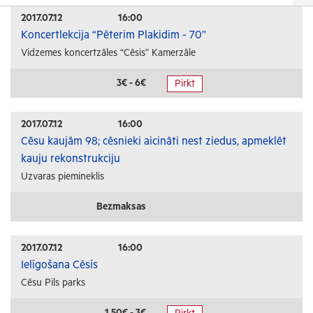
Izrādes
2017.07.12
16:00
Koncertlekcija “Pēterim Plakidim - 70”
Festivāli un svētki
Vidzemes koncertzāles “Cēsis” Kamerzāle
Kino
Literatūra
3€ - 6€
Pirkt
Citi pasākumi
2017.07.12
16:00
Sports
Cēsu kaujām 98; cēsnieki aicināti nest ziedus, apmeklēt
kauju rekonstrukciju
Florbols
Uzvaras piemineklis
Slēpošana
Tautas sports
Bezmaksas
Profesionālais sports
2017.07.12
16:00
Izglītība
Ielīgošana Cēsīs
Cēsu Pils parks
Konferences
Kursi un semināri
1.50€ - 3€