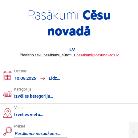
Pasākumi
Cēsu
novadā
LV
Pievieno savu pasākumu, sūtot uz
pasakumi@cesunovads.lv
Datums
Kategorija
Izvēlies kategoriju...
Vieta
Kultūra
Izvēlies vietu...
Meklēt
Izstādes
Koncerti