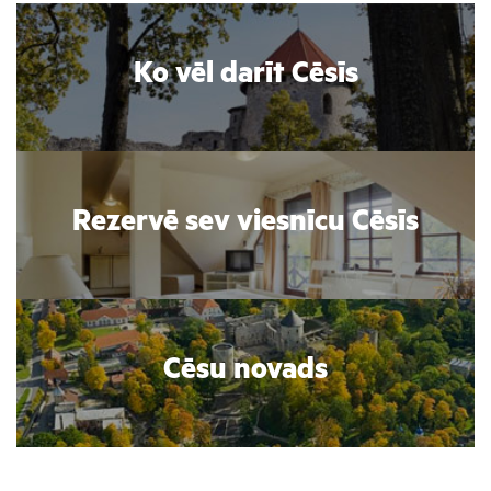
Ko vēl darīt Cēsīs
Rezervē sev viesnīcu Cēsīs
Cēsu novads