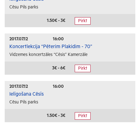
Cēsu Pils parks
1.50€ - 3€
Pirkt
2017.07.12
16:00
Koncertlekcija “Pēterim Plakidim - 70”
Vidzemes koncertzāles “Cēsis” Kamerzāle
3€ - 6€
Pirkt
2017.07.12
16:00
Ielīgošana Cēsīs
Cēsu Pils parks
1.50€ - 3€
Pirkt