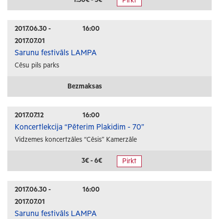
Pirkt
Radošās darbnīcas
Lekcijas
2017.06.30 -
16:00
2017.07.01
Interešu pasākumi
Sarunu festivāls LAMPA
Cēsu pils parks
Ģimenēm ar bērniem
Senioriem
Bezmaksas
Veselība
2017.07.12
16:00
Koncertlekcija “Pēterim Plakidim - 70”
Vidzemes koncertzāles “Cēsis” Kamerzāle
3€ - 6€
Pirkt
2017.06.30 -
16:00
2017.07.01
Sarunu festivāls LAMPA