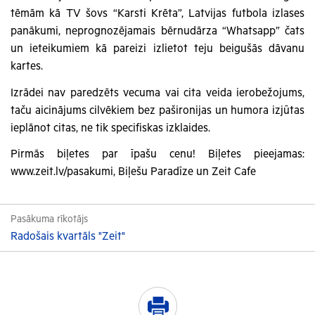
tēmām kā TV šovs “Karsti Krēta”, Latvijas futbola izlases
panākumi, neprognozējamais bērnudārza “Whatsapp” čats
un ieteikumiem kā pareizi izlietot teju beigušās dāvanu
kartes.
Izrādei nav paredzēts vecuma vai cita veida ierobežojums,
taču aicinājums cilvēkiem bez pašironijas un humora izjūtas
ieplānot citas, ne tik specifiskas izklaides.
Pirmās biļetes par īpašu cenu! Biļetes pieejamas:
www.zeit.lv/pasakumi, Biļešu Paradīze un Zeit Cafe
Pasākuma rīkotājs
Radošais kvartāls "Zeit"