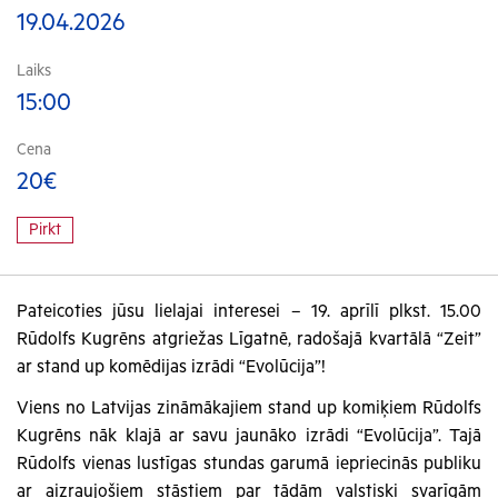
19.04.2026
Laiks
15:00
Cena
20€
Pirkt
Pateicoties jūsu lielajai interesei – 19. aprīlī plkst. 15.00
Rūdolfs Kugrēns atgriežas Līgatnē, radošajā kvartālā “Zeit”
ar stand up komēdijas izrādi “Evolūcija”!
Viens no Latvijas zināmākajiem stand up komiķiem Rūdolfs
Kugrēns nāk klajā ar savu jaunāko izrādi “Evolūcija”. Tajā
Rūdolfs vienas lustīgas stundas garumā iepriecinās publiku
ar aizraujošiem stāstiem par tādām valstiski svarīgām