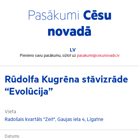
Pasākumi
Cēsu
novadā
LV
Pievieno savu pasākumu, sūtot uz
pasakumi@cesunovads.lv
Rūdolfa Kugrēna stāvizrāde
“Evolūcija”
Vieta
Radošais kvartāls "Zeit", Gaujas iela 4, Līgatne
Datums