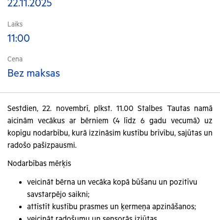
22.11.2025
Laiks
11:00
Cena
Bez maksas
Sestdien, 22. novembrī, plkst. 11.00 Stalbes Tautas namā
aicinām vecākus ar bērniem (4 līdz 6 gadu vecumā) uz
kopīgu nodarbību, kurā izzināsim kustību brīvību, sajūtas un
radošo pašizpausmi.
Nodarbības mērķis
veicināt bērna un vecāka kopā būšanu un pozitīvu
savstarpējo saikni;
attīstīt kustību prasmes un ķermeņa apzināšanos;
veicināt radošumu un sensorās izjūtas.