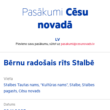
Pasākumi
Cēsu
novadā
LV
Pievieno savu pasākumu, sūtot uz
pasakumi@cesunovads.lv
Bērnu radošais rīts Stalbē
Vieta
Stalbes Tautas nams, “Kultūras nams”, Stalbe, Stalbes
pagasts, Cēsu novads
Datums