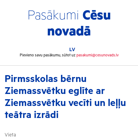
Pasākumi
Cēsu
novadā
LV
Pievieno savu pasākumu, sūtot uz
pasakumi@cesunovads.lv
Pirmsskolas bērnu
Ziemassvētku eglīte ar
Ziemassvētku vecīti un leļļu
teātra izrādi
Vieta