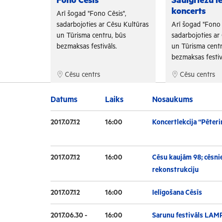
Fono Cēsis
Saulgriežu i
koncerts
is",
Arī šogad "Fono Cēsis",
su Kultūras
sadarbojoties ar Cēsu Kultūras
Arī šogad "Fono 
 būs
un Tūrisma centru, būs
sadarbojoties ar
.
bezmaksas festivāls.
un Tūrisma centr
bezmaksas festiv
Cēsu centrs
Cēsu centrs
Datums
Laiks
Nosaukums
2017.07.12
16:00
Koncertlekcija “Pēteri
2017.07.12
16:00
Cēsu kaujām 98; cēsnie
rekonstrukciju
2017.07.12
16:00
Ielīgošana Cēsīs
2017.06.30 -
16:00
Sarunu festivāls LAM