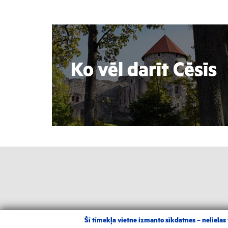
Ko vēl darīt Cēsīs
Šī tīmekļa vietne izmanto sīkdatnes – nelielas t