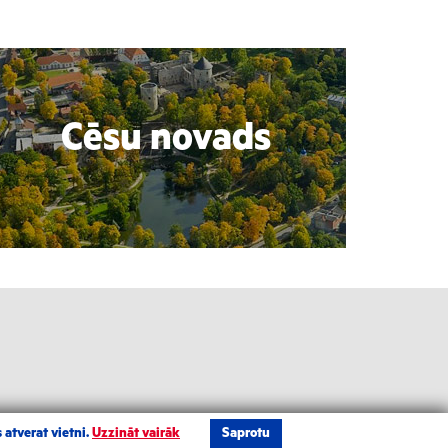
Cēsu novads
 atverat vietni.
Uzzināt vairāk
Saprotu