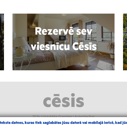
Rezervē sev
viesnīcu Cēsīs
2026 |
Izstrādāja Grandem
|
Autortiesības
eksta datnes, kuras tiek saglabātas jūsu datorā vai mobilajā ierīcē, kad jūs