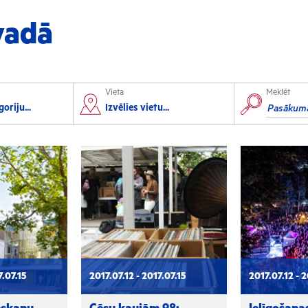
vadā
Vieta
Meklēt
orts
Izglītība
oriju...
Izvēlies vietu...
lorbols
Konferences
lēpošana
Kursi un semināri
autas sports
Radošās darbnīcas
rofesionālais sports
Lekcijas
7.07.15
2017.07.12 - 2017.07.15
2017.07.12 - 2