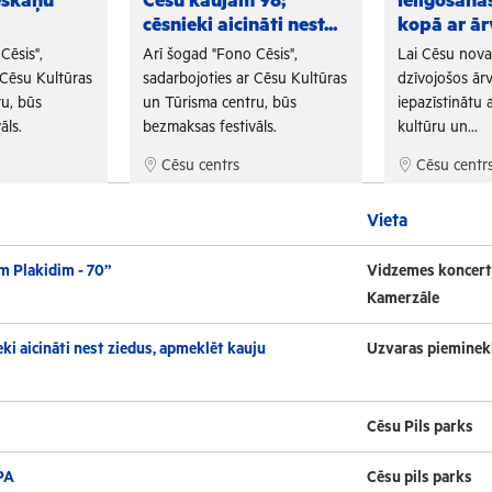
eskaņu
Cēsu kaujām 98;
Ielīgošan
cēsnieki aicināti nest...
kopā ar ār
Cēsis",
Arī šogad "Fono Cēsis",
Lai Cēsu nov
 Cēsu Kultūras
sadarbojoties ar Cēsu Kultūras
dzīvojošos ārv
u, būs
un Tūrisma centru, būs
iepazīstinātu a
āls.
bezmaksas festivāls.
kultūru un...
Cēsu centrs
Cēsu centr
Vieta
m Plakidim - 70”
Vidzemes koncert
Kamerzāle
ki aicināti nest ziedus, apmeklēt kauju
Uzvaras pieminek
Cēsu Pils parks
PA
Cēsu pils parks