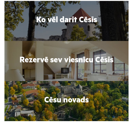
Ko vēl darīt Cēsīs
Rezervē sev viesnīcu Cēsīs
Cēsu novads