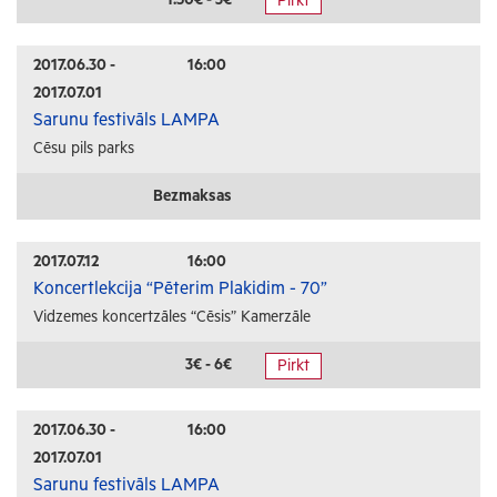
Pirkt
Radošās darbnīcas
Lekcijas
2017.06.30 -
16:00
2017.07.01
Interešu pasākumi
Sarunu festivāls LAMPA
Cēsu pils parks
Ģimenēm ar bērniem
Senioriem
Bezmaksas
Veselība
2017.07.12
16:00
Koncertlekcija “Pēterim Plakidim - 70”
Vidzemes koncertzāles “Cēsis” Kamerzāle
3€ - 6€
Pirkt
2017.06.30 -
16:00
2017.07.01
Sarunu festivāls LAMPA