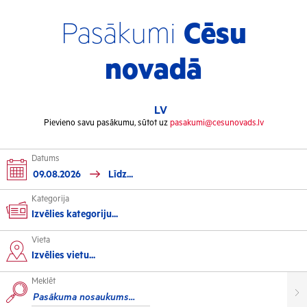
Pasākumi
Cēsu
novadā
LV
Pievieno savu pasākumu, sūtot uz
pasakumi@cesunovads.lv
Datums
Kategorija
Izvēlies kategoriju...
Vieta
Kultūra
Izvēlies vietu...
Meklēt
Izstādes
Koncerti