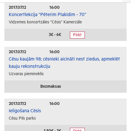
Izrādes
2017.07.12
16:00
Koncertlekcija “Pēterim Plakidim - 70”
Festivāli un svētki
Vidzemes koncertzāles “Cēsis” Kamerzāle
Kino
Literatūra
3€ - 6€
Pirkt
Citi pasākumi
2017.07.12
16:00
Sports
Cēsu kaujām 98; cēsnieki aicināti nest ziedus, apmeklēt
kauju rekonstrukciju
Florbols
Uzvaras piemineklis
Slēpošana
Tautas sports
Bezmaksas
Profesionālais sports
2017.07.12
16:00
Izglītība
Ielīgošana Cēsīs
Cēsu Pils parks
Konferences
Kursi un semināri
1.50€ - 3€