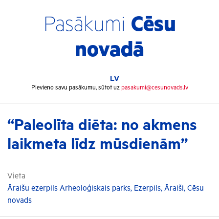
Pasākumi
Cēsu
novadā
LV
Pievieno savu pasākumu, sūtot uz
pasakumi@cesunovads.lv
“Paleolīta diēta: no akmens
laikmeta līdz mūsdienām”
Vieta
Āraišu ezerpils Arheoloģiskais parks, Ezerpils, Āraiši, Cēsu
novads