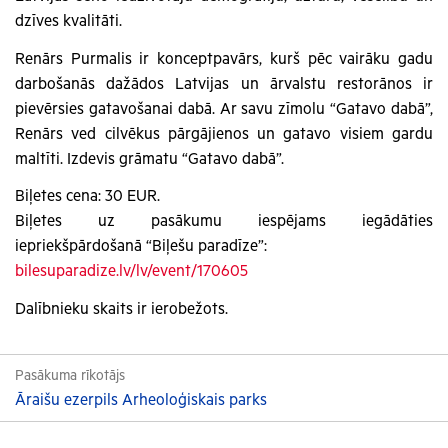
dzīves kvalitāti.
Renārs Purmalis ir konceptpavārs, kurš pēc vairāku gadu
darbošanās dažādos Latvijas un ārvalstu restorānos ir
pievērsies gatavošanai dabā. Ar savu zīmolu “Gatavo dabā”,
Renārs ved cilvēkus pārgājienos un gatavo visiem gardu
maltīti. Izdevis grāmatu “Gatavo dabā”.
Biļetes cena: 30 EUR.
Biļetes uz pasākumu iespējams iegādāties
iepriekšpārdošanā “Biļešu paradīze”:
bilesuparadize.lv/lv/event/170605
Dalībnieku skaits ir ierobežots.
Pasākuma rīkotājs
Āraišu ezerpils Arheoloģiskais parks