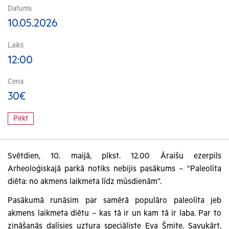
Datums
10.05.2026
Laiks
12:00
Cena
30€
Pirkt
Svētdien, 10. maijā, plkst. 12.00 Āraišu ezerpils
Arheoloģiskajā parkā notiks nebijis pasākums – “Paleolīta
diēta: no akmens laikmeta līdz mūsdienām”.
Pasākumā runāsim par samērā populāro paleolīta jeb
akmens laikmeta diētu – kas tā ir un kam tā ir laba. Par to
zināšanās dalīsies uztura speciāliste Eva Šmite. Savukārt,