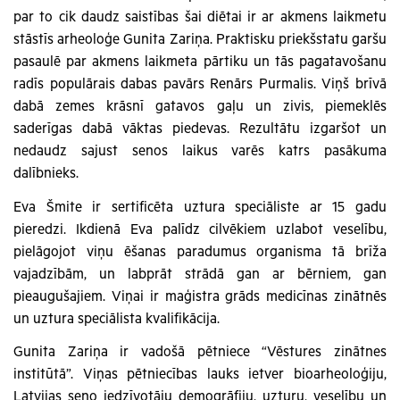
par to cik daudz saistības šai diētai ir ar akmens laikmetu
stāstīs arheoloģe Gunita Zariņa. Praktisku priekšstatu garšu
pasaulē par akmens laikmeta pārtiku un tās pagatavošanu
radīs populārais dabas pavārs Renārs Purmalis. Viņš brīvā
dabā zemes krāsnī gatavos gaļu un zivis, piemeklēs
saderīgas dabā vāktas piedevas. Rezultātu izgaršot un
nedaudz sajust senos laikus varēs katrs pasākuma
dalībnieks.
Eva Šmite ir sertificēta uztura speciāliste ar 15 gadu
pieredzi. Ikdienā Eva palīdz cilvēkiem uzlabot veselību,
pielāgojot viņu ēšanas paradumus organisma tā brīža
vajadzībām, un labprāt strādā gan ar bērniem, gan
pieaugušajiem. Viņai ir maģistra grāds medicīnas zinātnēs
un uztura speciālista kvalifikācija.
Gunita Zariņa ir vadošā pētniece “Vēstures zinātnes
institūtā”. Viņas pētniecības lauks ietver bioarheoloģiju,
Latvijas seno iedzīvotāju demogrāfiju, uzturu, veselību un