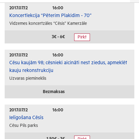
Izrādes
2017.07.12
16:00
Koncertlekcija “Pēterim Plakidim - 70”
Festivāli un svētki
Vidzemes koncertzāles “Cēsis” Kamerzāle
Kino
Literatūra
3€ - 6€
Pirkt
Citi pasākumi
2017.07.12
16:00
Sports
Cēsu kaujām 98; cēsnieki aicināti nest ziedus, apmeklēt
kauju rekonstrukciju
Florbols
Uzvaras piemineklis
Slēpošana
Tautas sports
Bezmaksas
Profesionālais sports
2017.07.12
16:00
Izglītība
Ielīgošana Cēsīs
Cēsu Pils parks
Konferences
Kursi un semināri
1.50€ - 3€