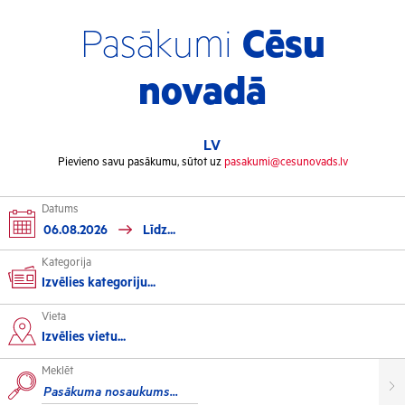
Pasākumi
Cēsu
novadā
LV
Pievieno savu pasākumu, sūtot uz
pasakumi@cesunovads.lv
Datums
Kategorija
Izvēlies kategoriju...
Vieta
Kultūra
Izvēlies vietu...
Meklēt
Izstādes
Koncerti