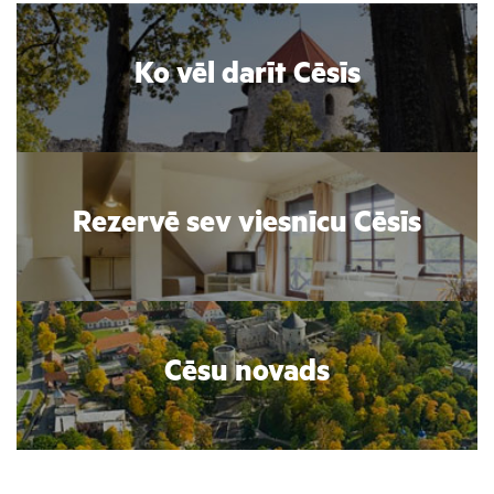
Ko vēl darīt Cēsīs
Rezervē sev viesnīcu Cēsīs
Cēsu novads