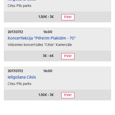
Cēsu Pils parks
1.50€ - 3€
Pirkt
2017.07.12
16:00
Koncertlekcija “Pēterim Plakidim - 70”
Vidzemes koncertzāles “Cēsis” Kamerzāle
3€ - 6€
Pirkt
2017.07.12
16:00
Ielīgošana Cēsīs
Cēsu Pils parks
1.50€ - 3€
Pirkt