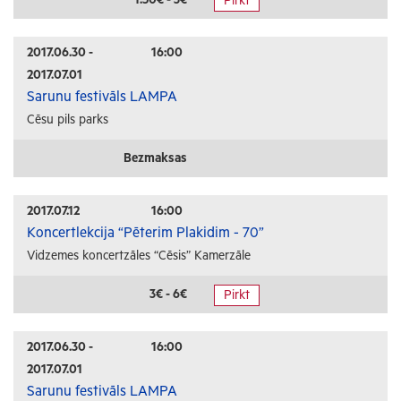
Pirkt
Radošās darbnīcas
Lekcijas
2017.06.30 -
16:00
2017.07.01
Interešu pasākumi
Sarunu festivāls LAMPA
Cēsu pils parks
Ģimenēm ar bērniem
Senioriem
Bezmaksas
Veselība
2017.07.12
16:00
Koncertlekcija “Pēterim Plakidim - 70”
Vidzemes koncertzāles “Cēsis” Kamerzāle
3€ - 6€
Pirkt
2017.06.30 -
16:00
2017.07.01
Sarunu festivāls LAMPA